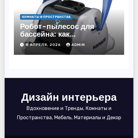
КОМНАТЫ И ПРОСТРАНСТВА
Робот-пылесос для
бассейна: как
пользоваться, чтобы
8 АПРЕЛЯ, 2026
ADMIN
вода блестела, а
устройство служило 7
сезонов
Дизайн интерьера
Вдохновение и Тренды, Комнаты и
Пространства, Мебель, Материалы и Декор