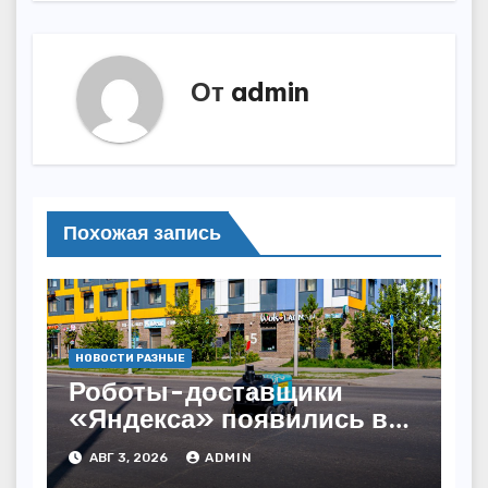
От
admin
Похожая запись
НОВОСТИ РАЗНЫЕ
Роботы-доставщики
«Яндекса» появились в
Казахстане
АВГ 3, 2026
ADMIN