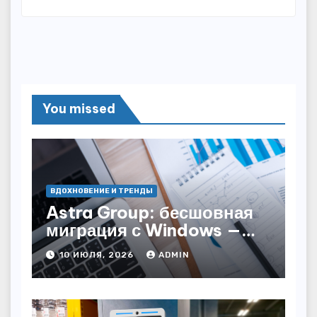
You missed
ВДОХНОВЕНИЕ И ТРЕНДЫ
Astra Group: бесшовная
миграция с Windows —
как сохранить бизнес-
10 ИЮЛЯ, 2026
ADMIN
непрерывность