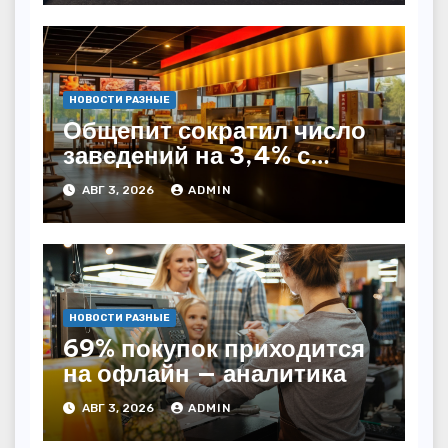
НОВОСТИ РАЗНЫЕ
Общепит сократил число
заведений на 3,4% с
начала года — INFOLine
АВГ 3, 2026
ADMIN
НОВОСТИ РАЗНЫЕ
69% покупок приходится
на офлайн — аналитика
АВГ 3, 2026
ADMIN