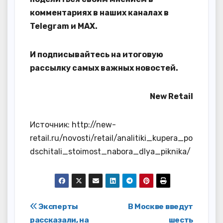
комментариях в наших каналах в
Telegram
и
MAX
.
И
подписывайтесь
на итоговую
рассылку самых важных новостей.
New Retail
Источник: http://new-
retail.ru/novosti/retail/analitiki_kupera_po
dschitali_stoimost_nabora_dlya_piknika/
Навигация
Эксперты
В Москве введут
рассказали, на
шесть