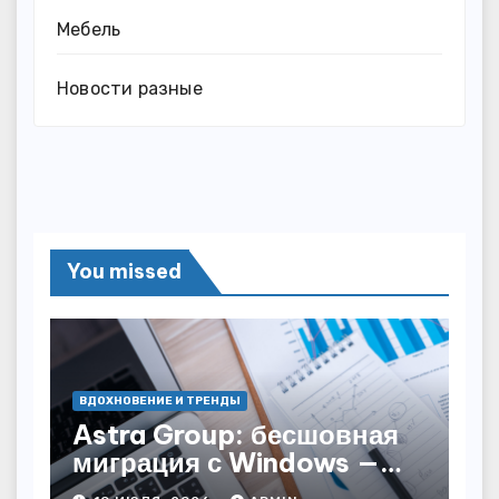
Мебель
Новости разные
You missed
ВДОХНОВЕНИЕ И ТРЕНДЫ
Astra Group: бесшовная
миграция с Windows —
как сохранить бизнес-