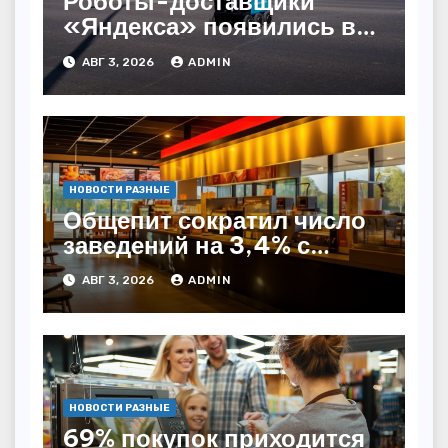
Роботы-доставщики
«Яндекса» появились в
Казахстане
АВГ 3, 2026
ADMIN
НОВОСТИ РАЗНЫЕ
Общепит сократил число
заведений на 3,4% с
начала года — INFOLine
АВГ 3, 2026
ADMIN
НОВОСТИ РАЗНЫЕ
69% покупок приходится