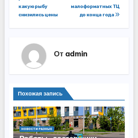
по
какую рыбу
малоформатных ТЦ
записям
снизились цены
до конца года
От
admin
Похожая запись
НОВОСТИ РАЗНЫЕ