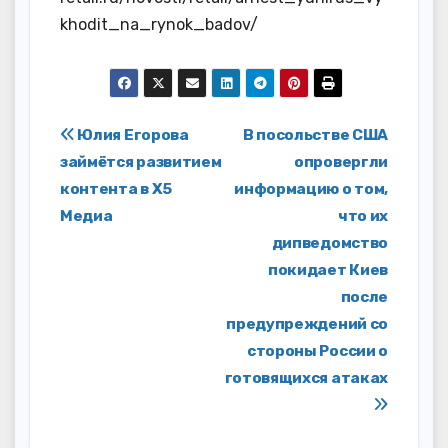
khodit_na_rynok_badov/
Навигация
Юлия Егорова
В посольстве США
займётся развитием
опровергли
по
контента в X5
информацию о том,
записям
Медиа
что их
дипведомство
покидает Киев
после
предупреждений со
стороны России о
готовящихся атаках