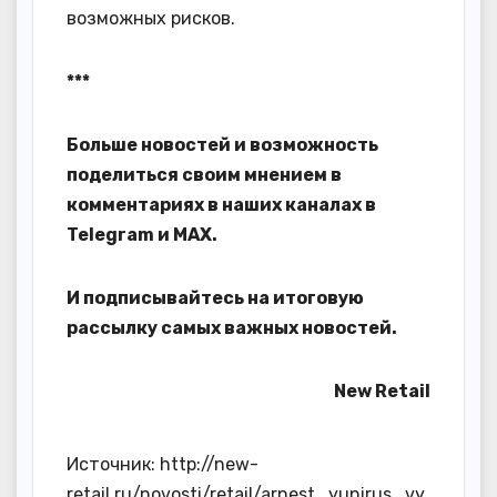
возможных рисков.
***
Больше новостей и возможность
поделиться своим мнением в
комментариях в наших каналах в
Telegram
и
MAX
.
И
подписывайтесь
на итоговую
рассылку самых важных новостей.
New Retail
Источник: http://new-
retail.ru/novosti/retail/arnest_yunirus_vy