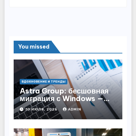
You missed
ВДОХНОВЕНИЕ И ТРЕНДЫ
Astra Group: бесшовная
миграция с Windows —
как сохранить бизнес-
10 ИЮЛЯ, 2026
ADMIN
непрерывность