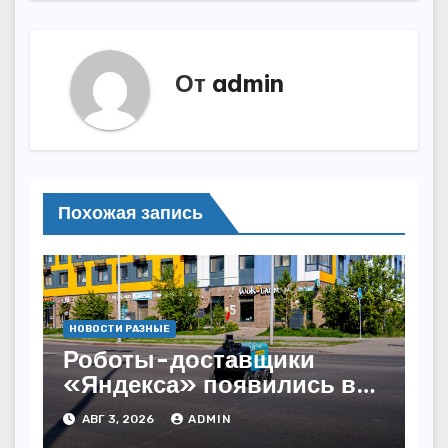
От
admin
Похожая запись
НОВОСТИ РАЗНЫЕ
Роботы-доставщики
«Яндекса» появились в
Казахстане
АВГ 3, 2026
ADMIN