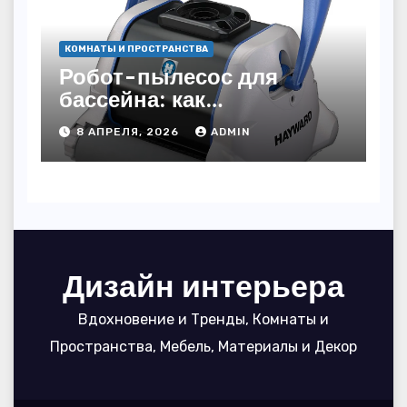
КОМНАТЫ И ПРОСТРАНСТВА
Робот-пылесос для
бассейна: как
пользоваться, чтобы
8 АПРЕЛЯ, 2026
ADMIN
вода блестела, а
устройство служило 7
сезонов
Дизайн интерьера
Вдохновение и Тренды, Комнаты и
Пространства, Мебель, Материалы и Декор