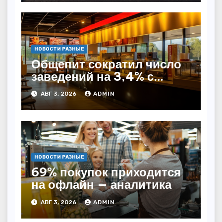
НОВОСТИ РАЗНЫЕ
Общепит сократил число
заведений на 3,4% с
начала года — INFOLine
АВГ 3, 2026
ADMIN
НОВОСТИ РАЗНЫЕ
69% покупок приходится
на офлайн — аналитика
АВГ 3, 2026
ADMIN