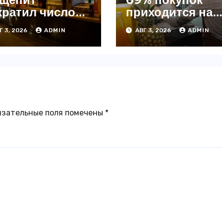
кратил число
приходится на
ведений на
офлайн —
Г 3, 2026
ADMIN
АВГ 3, 2026
ADMIN
4% с начала
аналитика
да — INFOLine
язательные поля помечены
*