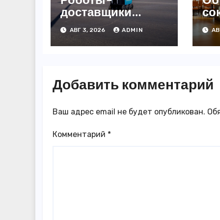
доставщики
со
«Яндекса»
за
АВГ 3, 2026
ADMIN
АВ
появились в
3,
Казахстане
го
Добавить комментарий
Ваш адрес email не будет опубликован.
Об
Комментарий
*