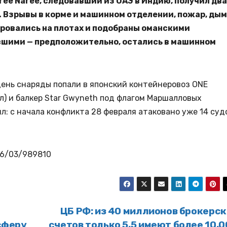
ree Naree, следовавший из ОАЭ в Индию, получил два
 Взрывы в корме и машинном отделении, пожар, дым
ировались на плотах и подобраны оманскими
вшими — предположительно, остались в машинном
день снаряды попали в японский контейнеровоз ONE
ел) и балкер Star Gwyneth под флагом Маршалловых
: с начала конфликта 28 февраля атаковано уже 14 суд
26/03/989810
ЦБ РФ: из 40 миллионов брокерск
сферу
счетов только 5,5 имеют более 10,