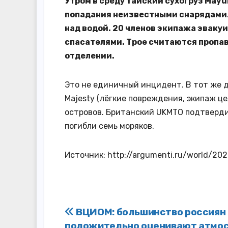
Утром в среду тайский сухогруз Mayu
попадания неизвестными снарядами.
над водой. 20 членов экипажа эваку
спасателями. Трое считаются пропа
отделении.
Это не единичный инцидент. В тот же 
Majesty (лёгкие повреждения, экипаж ц
островов. Британский UKMTO подтвердил
погибли семь моряков.
Источник: http://argumenti.ru/world/20
Навигация
ВЦИОМ: большинство россиян
положительно оценивают атмо