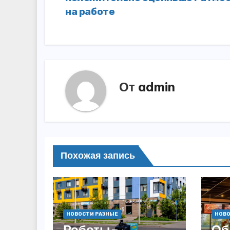
по
на работе
записям
От
admin
Похожая запись
НОВОСТИ РАЗНЫЕ
НОВО
Роботы-
Об