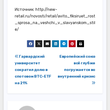
Источник: http://new-
retail.ru/novosti/retail/avito_fiksiruet_rost
_sprosa_na_veshchi_v_slavyanskom_stil
e/
Навигация
Гарвардский
Европейский союз
университет
всё глубже
по
сократил долю в
погружается во
записям
спотовом BTC-ETF
внутренний кризис
на 21%