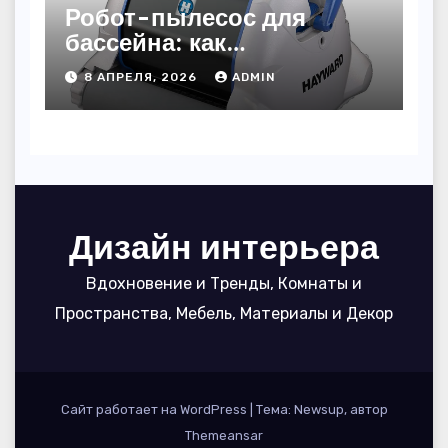
Робот-пылесос для
бассейна: как
пользоваться, чтобы
8 АПРЕЛЯ, 2026
ADMIN
вода блестела, а
устройство служило 7
сезонов
Дизайн интерьера
Вдохновение и Тренды, Комнаты и
Пространства, Мебель, Материалы и Декор
Сайт работает на WordPress
|
Тема: Newsup, автор
Themeansar