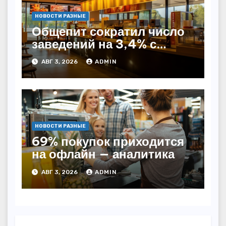
НОВОСТИ РАЗНЫЕ
Общепит сократил число
заведений на 3,4% с
начала года — INFOLine
АВГ 3, 2026
ADMIN
НОВОСТИ РАЗНЫЕ
69% покупок приходится
на офлайн — аналитика
АВГ 3, 2026
ADMIN