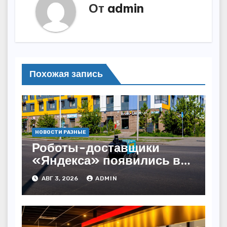
От
admin
Похожая запись
НОВОСТИ РАЗНЫЕ
Роботы-доставщики
«Яндекса» появились в
Казахстане
АВГ 3, 2026
ADMIN