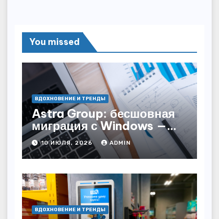
You missed
ВДОХНОВЕНИЕ И ТРЕНДЫ
Astra Group: бесшовная
миграция с Windows —
как сохранить бизнес-
10 ИЮЛЯ, 2026
ADMIN
непрерывность
ВДОХНОВЕНИЕ И ТРЕНДЫ