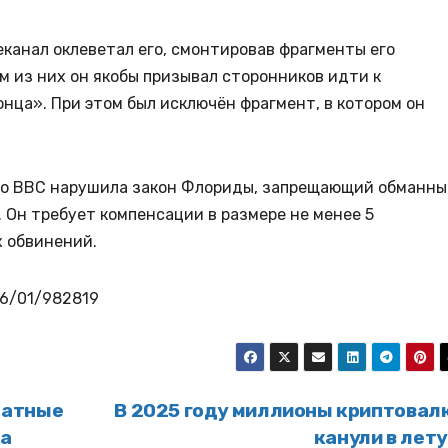
канал оклеветал его, смонтировав фрагменты его
ом из них он якобы призывал сторонников идти к
онца». При этом был исключён фрагмент, в котором он
что BBC нарушила закон Флориды, запрещающий обманны
 Он требует компенсации в размере не менее 5
х обвинений.
26/01/982819
латные
В 2025 году миллионы криптовал
да
канули в лет