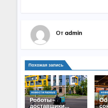
по
записям
От
admin
Похожая запись
НОВОСТИ РАЗНЫЕ
НОВО
Роботы-
Об
доставщики
со