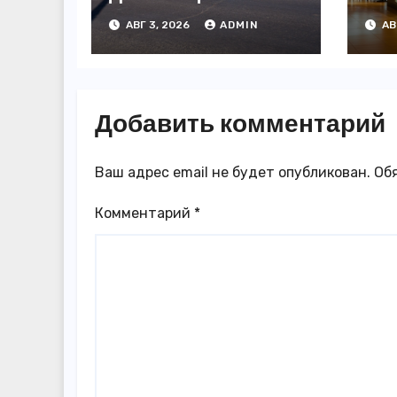
«Яндекса»
за
АВГ 3, 2026
ADMIN
АВ
появились в
3,
Казахстане
го
Добавить комментарий
Ваш адрес email не будет опубликован.
Об
Комментарий
*