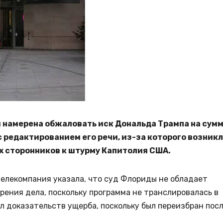
 намерена обжаловать иск Дональда Трампа на сум
 редактированием его речи, из-за которого возник
их сторонников к штурму Капитолия США.
телекомпания указала, что суд Флориды не обладает
ения дела, поскольку программа не транслировалась в
л доказательств ущерба, поскольку был переизбран пос