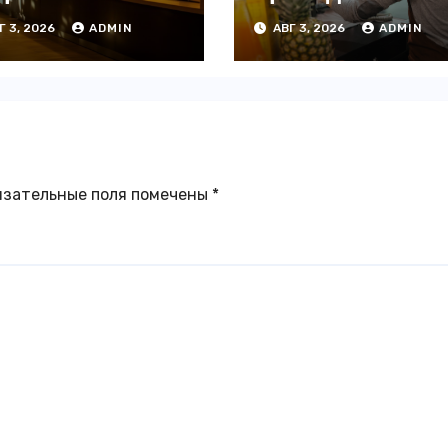
ведений на
офлайн —
Г 3, 2026
ADMIN
АВГ 3, 2026
ADMIN
4% с начала
аналитика
да — INFOLine
язательные поля помечены
*