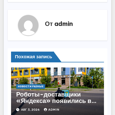
От
admin
Похожая запись
НОВОСТИ РАЗНЫЕ
Роботы-доставщики
«Яндекса» появились в
Казахстане
АВГ 3, 2026
ADMIN