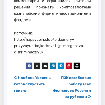
комментарии и ограничился критикой
решения признать криптовалютные
казначейские фирмы инвестиционными
фондами.
Источник:
http://happycoin.club/bitkoinery-
prizyvayut-bojkotirovat-jp-morgan-za-
diskriminacziyu/
Навигация
Нацбанк Украины
ПЭК возобновил
готов отпустить
работу всех
по
гривну
филиалов в России и
записям
за рубежом