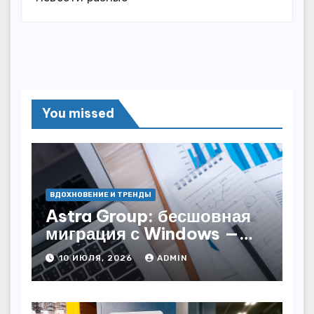
You missed
ВДОХНОВЕНИЕ И ТРЕНДЫ
Astra Group: бесшовная
миграция с Windows —
как сохранить бизнес-
10 ИЮЛЯ, 2026
ADMIN
непрерывность