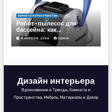
КОМНАТЫ И ПРОСТРАНСТВА
Робот-пылесос для
бассейна: как
пользоваться, чтобы
8 АПРЕЛЯ, 2026
ADMIN
вода блестела, а
устройство служило 7
сезонов
Дизайн интерьера
Вдохновение и Тренды, Комнаты и
Пространства, Мебель, Материалы и Декор