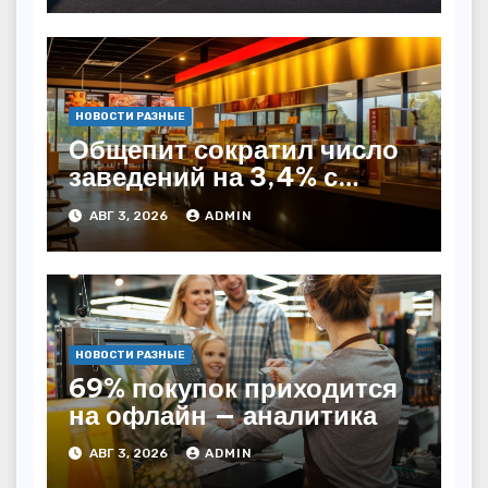
НОВОСТИ РАЗНЫЕ
Общепит сократил число
заведений на 3,4% с
начала года — INFOLine
АВГ 3, 2026
ADMIN
НОВОСТИ РАЗНЫЕ
69% покупок приходится
на офлайн — аналитика
АВГ 3, 2026
ADMIN