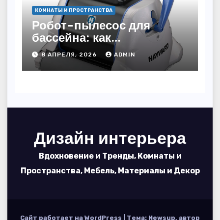
КОМНАТЫ И ПРОСТРАНСТВА
Робот-пылесос для
бассейна: как
пользоваться, чтобы
8 АПРЕЛЯ, 2026
ADMIN
вода блестела, а
устройство служило 7
сезонов
Дизайн интерьера
Вдохновение и Тренды, Комнаты и
Пространства, Мебель, Материалы и Декор
Сайт работает на WordPress
|
Тема: Newsup, автор