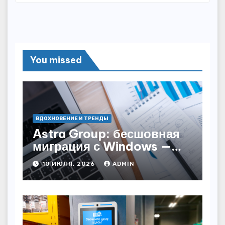
You missed
ВДОХНОВЕНИЕ И ТРЕНДЫ
Astra Group: бесшовная
миграция с Windows —
как сохранить бизнес-
10 ИЮЛЯ, 2026
ADMIN
непрерывность