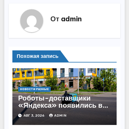
От
admin
Похожая запись
НОВОСТИ РАЗНЫЕ
Роботы-доставщики
«Яндекса» появились в
Казахстане
АВГ 3, 2026
ADMIN