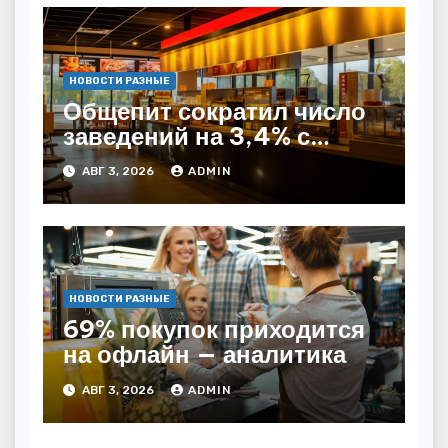
НОВОСТИ РАЗНЫЕ
Общепит сократил число
заведений на 3,4% с
начала года — INFOLine
АВГ 3, 2026
ADMIN
НОВОСТИ РАЗНЫЕ
69% покупок приходится
на офлайн — аналитика
АВГ 3, 2026
ADMIN