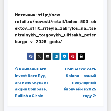
Источник: http://new-
retail.ru/novosti/retail/bolee_500_ob
ektov_strit_riteyla_zakrylos_na_tse
ntralnykh_torgovykh_ulitsakh_peter
burga_v_2025_godu/
Навигация
Компания Ark
CoinGecko: сеть
Invest Кэти Вуд
Solana — самый
по
активно скупает
популярный
записям
акции Coinbase,
блокчейн в 2025
Bullish и Circle
году