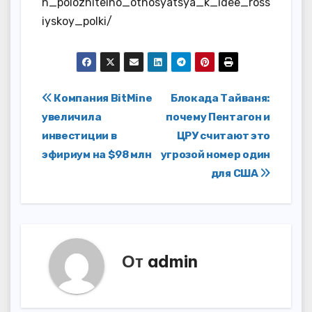
n_polozhitelno_otnosyatsya_k_idee_ross
iyskoy_polki/
Навигация
Компания BitMine
Блокада Тайваня:
увеличила
почему Пентагон и
по
инвестиции в
ЦРУ считают это
записям
эфириум на $98 млн
угрозой номер один
для США
От
admin