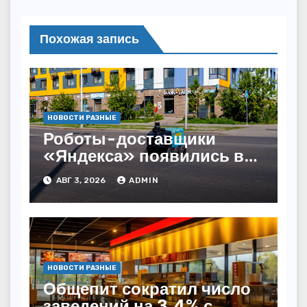
Похожая запись
НОВОСТИ РАЗНЫЕ
Роботы-доставщики
«Яндекса» появились в
Казахстане
АВГ 3, 2026
ADMIN
НОВОСТИ РАЗНЫЕ
Общепит сократил число
заведений на 3,4% с