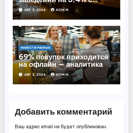
начала года — INFOLine
АВГ 3, 2026
ADMIN
НОВОСТИ РАЗНЫЕ
69% покупок приходится
на офлайн — аналитика
АВГ 3, 2026
ADMIN
Добавить комментарий
Ваш адрес email не будет опубликован.