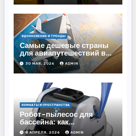
ВДОХНОВЕНИЕ И ТРЕНДЫ
Самые дешевые страны
для авиапутешествий в
2026 году: куда слетать за
30 МАЯ, 2026
ADMIN
копейки?
КОМНАТЫ И ПРОСТРАНСТВА
Робот-пылесос для
бассейна: как
пользоваться, чтобы
8 АПРЕЛЯ, 2026
ADMIN