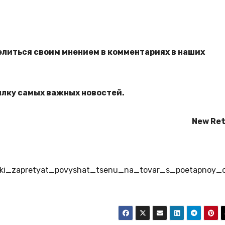
елиться своим мнением в комментариях в наших
ылку самых важных новостей.
New Ret
rochki_zapretyat_povyshat_tsenu_na_tovar_s_poetapnoy_o