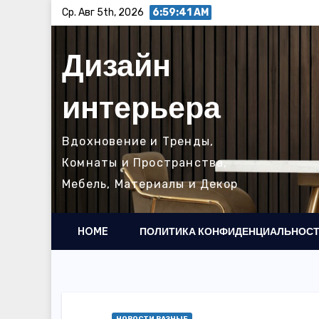
Перейти
Ср. Авг 5th, 2026
6:59:43 AM
к
содержимому
Дизайн
интерьера
Вдохновение и Тренды,
Комнаты и Пространства,
Мебель, Материалы и Декор
HOME
ПОЛИТИКА КОНФИДЕНЦИАЛЬНОС