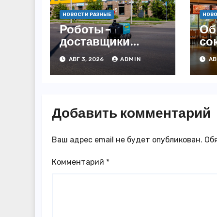
НОВОСТИ РАЗНЫЕ
НОВО
Роботы-
Об
доставщики
со
«Яндекса»
за
АВГ 3, 2026
ADMIN
АВ
появились в
3,
Казахстане
го
Добавить комментарий
Ваш адрес email не будет опубликован.
Об
Комментарий
*