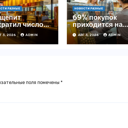
СТИ РАЗНЫЕ
НОВОСТИ РАЗНЫЕ
щепит
69% покупок
кратил число
приходится на
ведений на
офлайн —
Г 3, 2026
ADMIN
АВГ 3, 2026
ADMIN
4% с начала
аналитика
да — INFOLine
язательные поля помечены
*