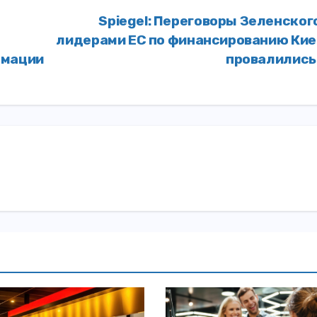
Spiegel: Переговоры Зеленског
лидерами ЕС по финансированию Кие
рмации
провалилис