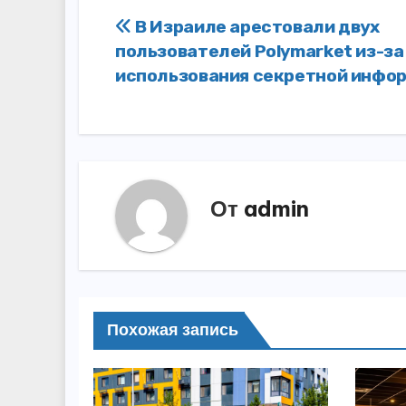
Навигация
В Израиле арестовали двух
пользователей Polymarket из-за
по
использования секретной инфо
записям
От
admin
Похожая запись