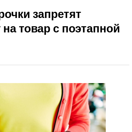
рочки запретят
на товар с поэтапной