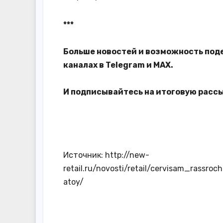
***
Больше новостей и возможность под
каналах в
Telegram
и
MAX
.
И
подписывайтесь
на итоговую расс
Источник: http://new-
retail.ru/novosti/retail/cervisam_rass
atoy/