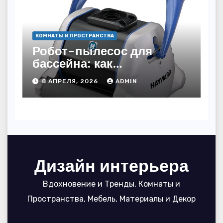
КОМНАТЫ И ПРОСТРАНСТВА
Робот-пылесос для
бассейна: как
пользоваться, чтобы
8 АПРЕЛЯ, 2026
ADMIN
вода блестела, а
устройство служило 7
сезонов
Дизайн интерьера
Вдохновение и Тренды, Комнаты и
Пространства, Мебель, Материалы и Декор