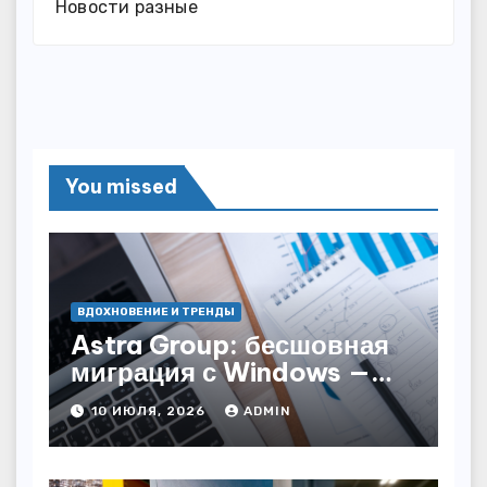
Новости разные
You missed
ВДОХНОВЕНИЕ И ТРЕНДЫ
Astra Group: бесшовная
миграция с Windows —
как сохранить бизнес-
10 ИЮЛЯ, 2026
ADMIN
непрерывность