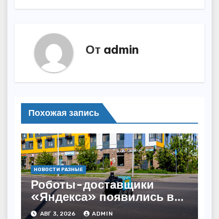
От
admin
Похожая запись
НОВОСТИ РАЗНЫЕ
Роботы-доставщики
«Яндекса» появились в
Казахстане
АВГ 3, 2026
ADMIN