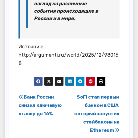
взгляд на различные
события происходящие в
России и в мире.
Источник:
http://argumenti.ru/world/2025/12/98015
8
Навигация
Банк России
SoFi стал первым
снизил ключевую
банком в США,
по
ставку до 16%
который запустил
записям
стейблкоин на
Ethereum