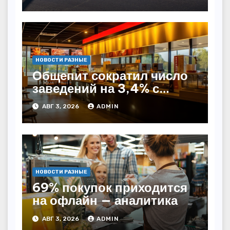
НОВОСТИ РАЗНЫЕ
Общепит сократил число
заведений на 3,4% с
начала года — INFOLine
АВГ 3, 2026
ADMIN
НОВОСТИ РАЗНЫЕ
69% покупок приходится
на офлайн — аналитика
АВГ 3, 2026
ADMIN