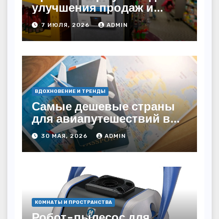
улучшения продаж и
автоматизации
7 ИЮЛЯ, 2026
ADMIN
ВДОХНОВЕНИЕ И ТРЕНДЫ
Самые дешевые страны
для авиапутешествий в
2026 году: куда слетать за
30 МАЯ, 2026
ADMIN
копейки?
КОМНАТЫ И ПРОСТРАНСТВА
Робот-пылесос для