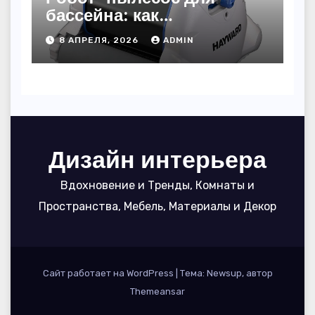
бассейна: как
пользоваться, чтобы
8 АПРЕЛЯ, 2026
ADMIN
вода блестела, а
устройство служило 7
сезонов
Дизайн интерьера
Вдохновение и Тренды, Комнаты и
Пространства, Мебель, Материалы и Декор
Сайт работает на WordPress
|
Тема: Newsup, автор
Themeansar