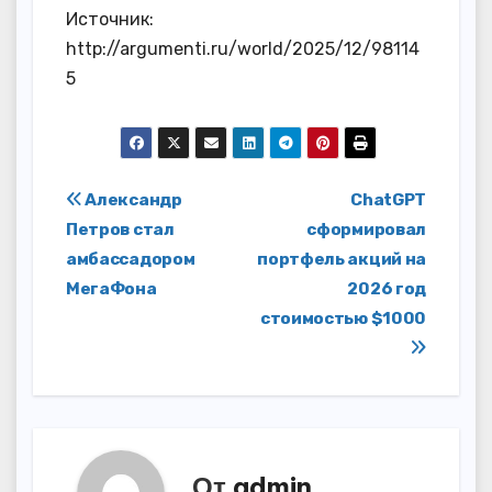
Источник:
http://argumenti.ru/world/2025/12/98114
5
Навигация
Александр
ChatGPT
Петров стал
сформировал
по
амбассадором
портфель акций на
записям
МегаФона
2026 год
стоимостью $1000
От
admin