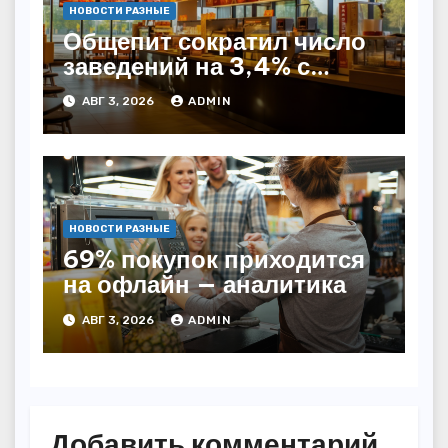
НОВОСТИ РАЗНЫЕ
Общепит сократил число
заведений на 3,4% с
начала года — INFOLine
АВГ 3, 2026
ADMIN
НОВОСТИ РАЗНЫЕ
69% покупок приходится
на офлайн — аналитика
АВГ 3, 2026
ADMIN
Добавить комментарий