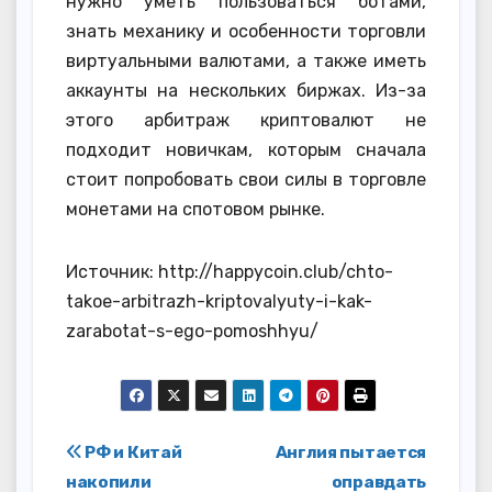
нужно уметь пользоваться ботами,
знать механику и особенности торговли
виртуальными валютами, а также иметь
аккаунты на нескольких биржах. Из-за
этого арбитраж криптовалют не
подходит новичкам, которым сначала
стоит попробовать свои силы в торговле
монетами на спотовом рынке.
Источник: http://happycoin.club/chto-
takoe-arbitrazh-kriptovalyuty-i-kak-
zarabotat-s-ego-pomoshhyu/
Навигация
РФ и Китай
Англия пытается
накопили
оправдать