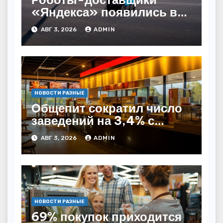
«Яндекса» появились в
Казахстане
АВГ 3, 2026
ADMIN
НОВОСТИ РАЗНЫЕ
Общепит сократил число
заведений на 3,4% с
начала года — INFOLine
АВГ 3, 2026
ADMIN
НОВОСТИ РАЗНЫЕ
69% покупок приходится