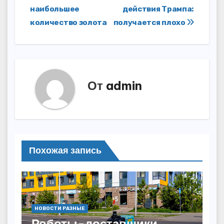
по
наибольшее
действия Трампа:
записям
количество золота
получается плохо
От
admin
Похожая запись
НОВОСТИ РАЗНЫЕ
Роботы-доставщики