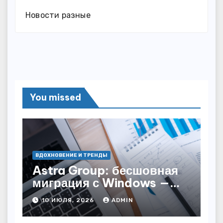
Новости разные
You missed
ВДОХНОВЕНИЕ И ТРЕНДЫ
Astra Group: бесшовная
миграция с Windows —
как сохранить бизнес-
10 ИЮЛЯ, 2026
ADMIN
непрерывность