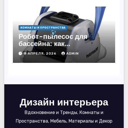
КОМНАТЫ И ПРОСТРАНСТВА
Робот-пылесос для
бассейна: как
пользоваться, чтобы
8 АПРЕЛЯ, 2026
ADMIN
вода блестела, а
устройство служило 7
сезонов
Дизайн интерьера
Вдохновение и Тренды, Комнаты и
Пространства, Мебель, Материалы и Декор