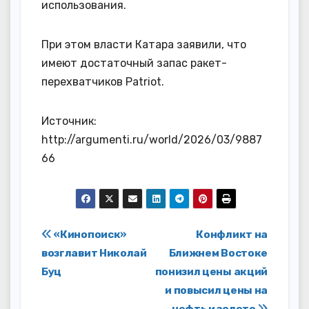
использования.
При этом власти Катара заявили, что
имеют достаточный запас ракет-
перехватчиков Patriot.
Источник:
http://argumenti.ru/world/2026/03/9887
66
Навигация
«Кинопоиск»
Конфликт на
возглавит Николай
Ближнем Востоке
по
Буц
понизил цены акций
записям
и повысил цены на
нефть и золото