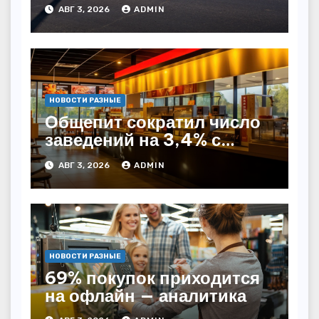
Казахстане
АВГ 3, 2026
ADMIN
НОВОСТИ РАЗНЫЕ
Общепит сократил число
заведений на 3,4% с
начала года — INFOLine
АВГ 3, 2026
ADMIN
НОВОСТИ РАЗНЫЕ
69% покупок приходится
на офлайн — аналитика