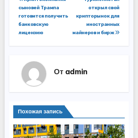
Навигация
сыновей Трампа
открыл свой
по
готовится получить
крипторынок для
записям
банковскую
иностранных
лицензию
майнеров и бирж
От
admin
Похожая запись