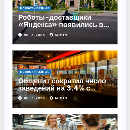
НОВОСТИ РАЗНЫЕ
Роботы-доставщики
«Яндекса» появились в
Казахстане
АВГ 3, 2026
ADMIN
НОВОСТИ РАЗНЫЕ
Общепит сократил число
заведений на 3,4% с
начала года — INFOLine
АВГ 3, 2026
ADMIN