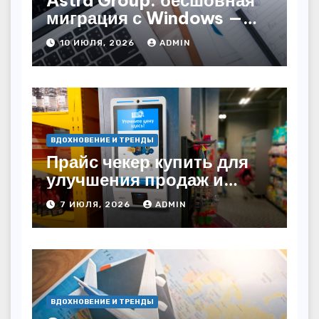
миграция с Windows —
как сохранить бизнес-
10 ИЮЛЯ, 2026
ADMIN
непрерывность
ВДОХНОВЕНИЕ И ТРЕНДЫ
Прайс чекер купить для
улучшения продаж и
автоматизации
7 ИЮЛЯ, 2026
ADMIN
ВДОХНОВЕНИЕ И ТРЕНДЫ