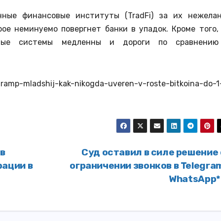
нные финансовые институты (TradFi) за их нежела
ое неминуемо повергнет банки в упадок. Кроме того,
овые системы медленны и дороги по сравнению
tramp-mladshij-kak-nikogda-uveren-v-roste-bitkoina-do-1
 в
Суд оставил в силе решение
рации в
ограничении звонков в Telegra
WhatsApp