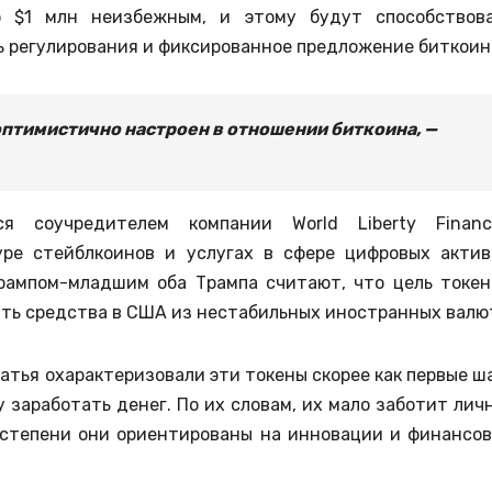
 $1 млн неизбежным, и этому будут способствов
 регулирования и фиксированное предложение биткоин
 оптимистично настроен в отношении биткоина, —
я соучредителем компании World Liberty Financi
ре стейблкоинов и услугах в сфере цифровых актив
рампом-младшим оба Трампа считают, что цель токен
ать средства в США из нестабильных иностранных валю
ратья охарактеризовали эти токены скорее как первые ш
 заработать денег. По их словам, их мало заботит лич
й степени они ориентированы на инновации и финансо