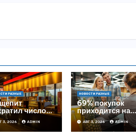
СТИ РАЗНЫЕ
НОВОСТИ РАЗНЫЕ
щепит
69% покупок
кратил число
приходится на
ведений на
офлайн —
Г 3, 2026
ADMIN
АВГ 3, 2026
ADMIN
4% с начала
аналитика
да — INFOLine