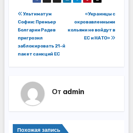
Навигация
Ультиматум
«Украинцы с
Софии: Премьер
окровавленными
по
Болгарии Радев
кольями не войдут в
записям
пригрозил
ЕС и НАТО»
заблокировать 21-й
пакет санкций ЕС
От
admin
Похожая запись