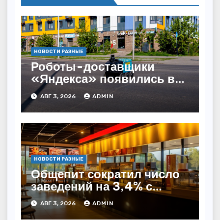
НОВОСТИ РАЗНЫЕ
Роботы-доставщики
«Яндекса» появились в
Казахстане
АВГ 3, 2026
ADMIN
НОВОСТИ РАЗНЫЕ
Общепит сократил число
заведений на 3,4% с
начала года — INFOLine
АВГ 3, 2026
ADMIN