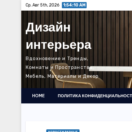
Перейти
Ср. Авг 5th, 2026
1:54:11 AM
к
содержимому
Дизайн
интерьера
Вдохновение и Тренды,
Комнаты и Пространства,
Мебель, Материалы и Декор
HOME
ПОЛИТИКА КОНФИДЕНЦИАЛЬНОС