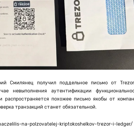
рий Смилянец получил поддельное письмо от Trezo
чае невыполнения аутентификации функционально
ти распространяется похожее письмо якобы от компа
роверка транзакций станет обязательной.
czelilis-na-polzovatelej-kriptokoshelkov-trezor-i-ledger/