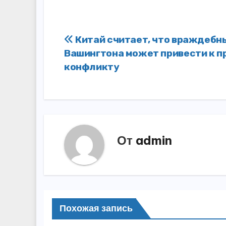
Навигация
Китай считает, что враждебн
Вашингтона может привести к п
по
конфликту
записям
От
admin
Похожая запись