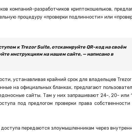
ков компаний-разработчиков криптокошельков, предла
ельную процедуру «проверки подлинности» или «прове
тупом к Trezor Suite, отсканируйте QR-код на своём
йте инструкциям на нашем сайте, — написано в
сти, устанавливая крайний срок для владельцев Trezor
танные на официальных бланках, предлагают пользовате
едоносные сайты. Там у них запрашивают 24-, 20- или 
оступа под предлогом проверки права собственности
я доступа передаются злоумышленникам через внутрен