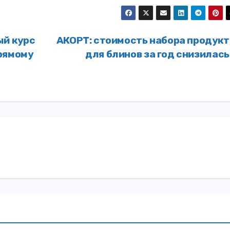
ый курс
АКОРТ: стоимость набора продукт
рямому
для блинов за год снизилас