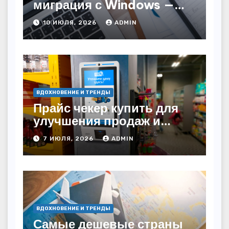
миграция с Windows —
как сохранить бизнес-
10 ИЮЛЯ, 2026
ADMIN
непрерывность
ВДОХНОВЕНИЕ И ТРЕНДЫ
Прайс чекер купить для
улучшения продаж и
автоматизации
7 ИЮЛЯ, 2026
ADMIN
ВДОХНОВЕНИЕ И ТРЕНДЫ
Самые дешевые страны