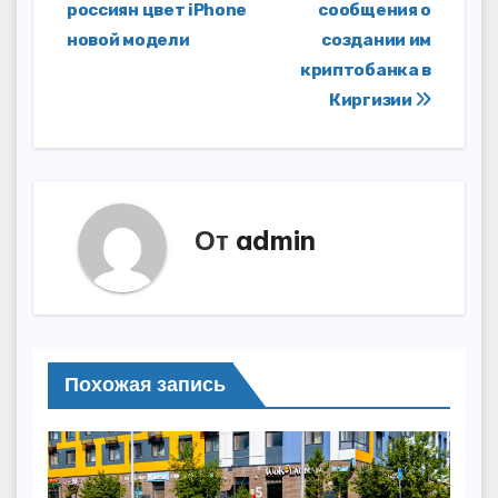
по
россиян цвет iPhone
сообщения о
записям
новой модели
создании им
криптобанка в
Киргизии
От
admin
Похожая запись