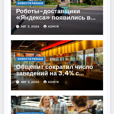
НОВОСТИ РАЗНЫЕ
Роботы-доставщики
«Яндекса» появились в
Казахстане
АВГ 3, 2026
ADMIN
НОВОСТИ РАЗНЫЕ
Общепит сократил число
заведений на 3,4% с
начала года — INFOLine
АВГ 3, 2026
ADMIN