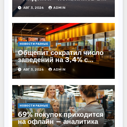
Казахстане
АВГ 3, 2026
ADMIN
НОВОСТИ РАЗНЫЕ
Общепит сократил число
заведений на 3,4% с
начала года — INFOLine
АВГ 3, 2026
ADMIN
НОВОСТИ РАЗНЫЕ
69% покупок приходится
на офлайн — аналитика