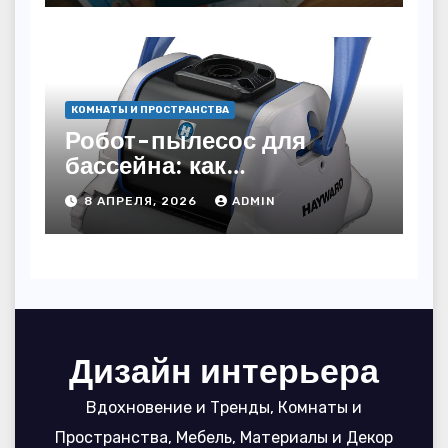
КОМНАТЫ И ПРОСТРАНСТВА
Робот-пылесос для
бассейна: как
пользоваться, чтобы
8 АПРЕЛЯ, 2026
ADMIN
вода блестела, а
устройство служило 7
сезонов
Дизайн интерьера
Вдохновение и Тренды, Комнаты и
Пространства, Мебель, Материалы и Декор