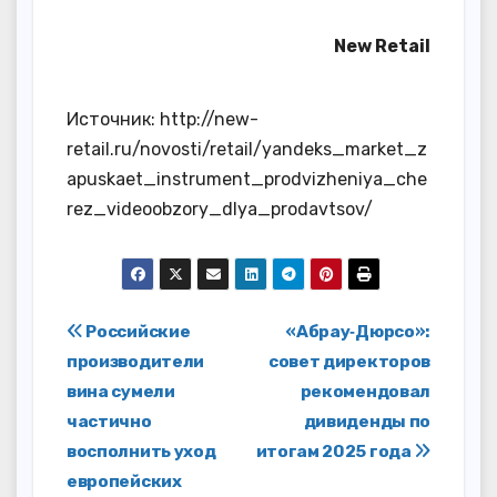
New Retail
Источник: http://new-
retail.ru/novosti/retail/yandeks_market_z
apuskaet_instrument_prodvizheniya_che
rez_videoobzory_dlya_prodavtsov/
Навигация
Российские
«Абрау‑Дюрсо»:
производители
совет директоров
по
вина сумели
рекомендовал
записям
частично
дивиденды по
восполнить уход
итогам 2025 года
европейских