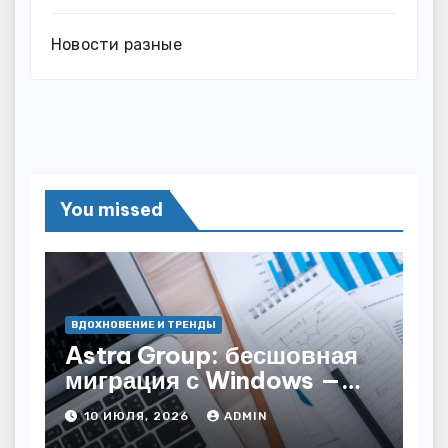
Новости разные
You missed
ВДОХНОВЕНИЕ И ТРЕНДЫ
Astra Group: бесшовная
миграция с Windows —
как сохранить бизнес-
10 ИЮЛЯ, 2026
ADMIN
непрерывность