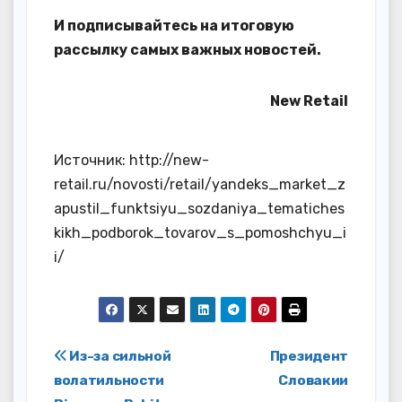
И
подписывайтесь
на итоговую
рассылку самых важных новостей.
New Retail
Источник: http://new-
retail.ru/novosti/retail/yandeks_market_z
apustil_funktsiyu_sozdaniya_tematiches
kikh_podborok_tovarov_s_pomoshchyu_i
i/
Навигация
Из-за сильной
Президент
волатильности
Словакии
по