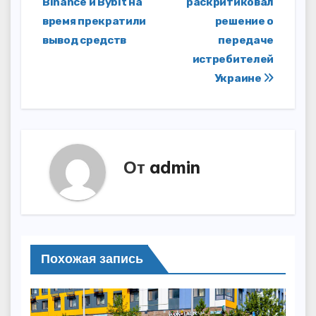
Binance и Bybit на
раскритиковал
записям
время прекратили
решение о
вывод средств
передаче
истребителей
Украине
От
admin
Похожая запись