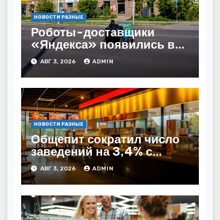
НОВОСТИ РАЗНЫЕ
Роботы-доставщики
«Яндекса» появились в
Казахстане
АВГ 3, 2026
ADMIN
НОВОСТИ РАЗНЫЕ
Общепит сократил число
заведений на 3,4% с
начала года — INFOLine
АВГ 3, 2026
ADMIN