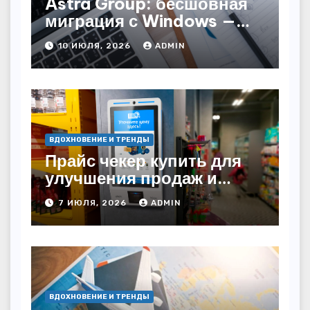
Astra Group: бесшовная
миграция с Windows —
как сохранить бизнес-
10 ИЮЛЯ, 2026
ADMIN
непрерывность
ВДОХНОВЕНИЕ И ТРЕНДЫ
Прайс чекер купить для
улучшения продаж и
автоматизации
7 ИЮЛЯ, 2026
ADMIN
ВДОХНОВЕНИЕ И ТРЕНДЫ