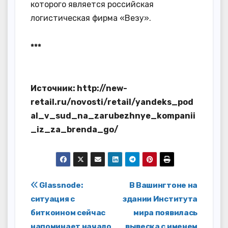
которого является российская
логистическая фирма «Везу».
***
Источник: http://new-
retail.ru/novosti/retail/yandeks_pod
al_v_sud_na_zarubezhnye_kompanii
_iz_za_brenda_go/
Навигация
Glassnode:
В Вашингтоне на
ситуация с
здании Института
по
биткоином сейчас
мира появилась
напоминает начало
вывеска с именем