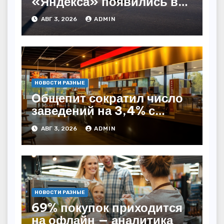
«Яндекса» появились в
Казахстане
АВГ 3, 2026
ADMIN
НОВОСТИ РАЗНЫЕ
Общепит сократил число
заведений на 3,4% с
начала года — INFOLine
АВГ 3, 2026
ADMIN
НОВОСТИ РАЗНЫЕ
69% покупок приходится
на офлайн — аналитика