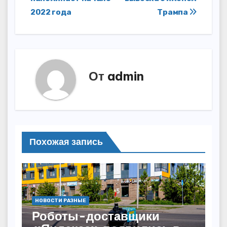
записям
2022 года
Трампа
От
admin
Похожая запись
НОВОСТИ РАЗНЫЕ
Роботы-доставщики