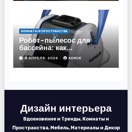
КОМНАТЫ И ПРОСТРАНСТВА
Робот-пылесос для
бассейна: как
пользоваться, чтобы
8 АПРЕЛЯ, 2026
ADMIN
вода блестела, а
устройство служило 7
сезонов
Дизайн интерьера
Вдохновение и Тренды, Комнаты и
Пространства, Мебель, Материалы и Декор