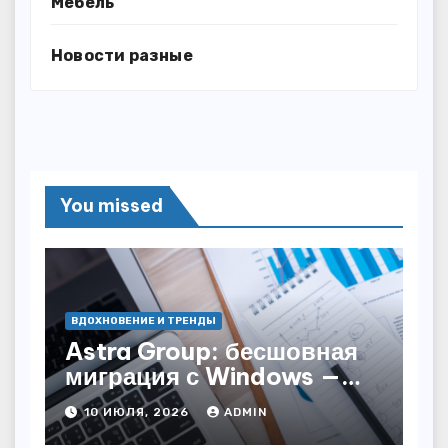
Мебель
Новости разные
You missed
ВДОХНОВЕНИЕ И ТРЕНДЫ
Astra Group: бесшовная
миграция с Windows —
как сохранить бизнес-
10 ИЮЛЯ, 2026
ADMIN
непрерывность