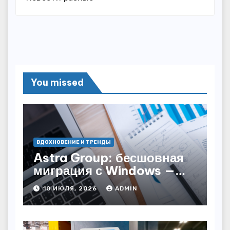
You missed
ВДОХНОВЕНИЕ И ТРЕНДЫ
Astra Group: бесшовная
миграция с Windows —
как сохранить бизнес-
10 ИЮЛЯ, 2026
ADMIN
непрерывность