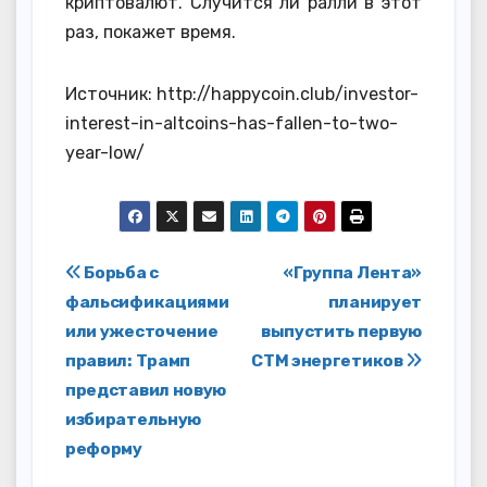
криптовалют. Случится ли ралли в этот
раз, покажет время.
Источник: http://happycoin.club/investor-
interest-in-altcoins-has-fallen-to-two-
year-low/
Навигация
Борьба с
«Группа Лента»
фальсификациями
планирует
по
или ужесточение
выпустить первую
записям
правил: Трамп
СТМ энергетиков
представил новую
избирательную
реформу