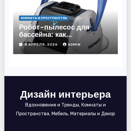
КОМНАТЫ И ПРОСТРАНСТВА
Робот-пылесос для
бассейна: как
пользоваться, чтобы
8 АПРЕЛЯ, 2026
ADMIN
вода блестела, а
устройство служило 7
сезонов
Дизайн интерьера
Вдохновение и Тренды, Комнаты и
Пространства, Мебель, Материалы и Декор