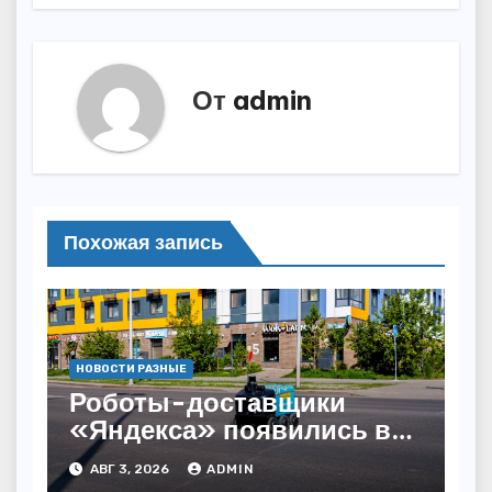
От
admin
Похожая запись
НОВОСТИ РАЗНЫЕ
Роботы-доставщики
«Яндекса» появились в
Казахстане
АВГ 3, 2026
ADMIN