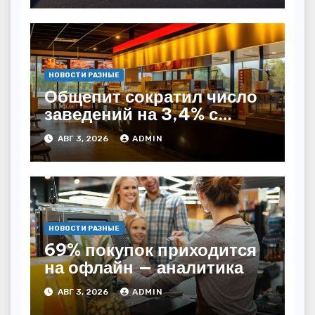
НОВОСТИ РАЗНЫЕ
Общепит сократил число
заведений на 3,4% с
начала года — INFOLine
АВГ 3, 2026
ADMIN
НОВОСТИ РАЗНЫЕ
69% покупок приходится
на офлайн — аналитика
АВГ 3, 2026
ADMIN