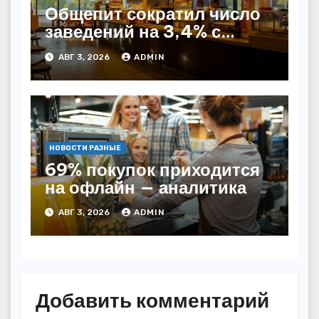
Общепит сократил число
заведений на 3,4% с
начала года — INFOLine
АВГ 3, 2026
ADMIN
НОВОСТИ РАЗНЫЕ
69% покупок приходится
на офлайн — аналитика
АВГ 3, 2026
ADMIN
Добавить комментарий