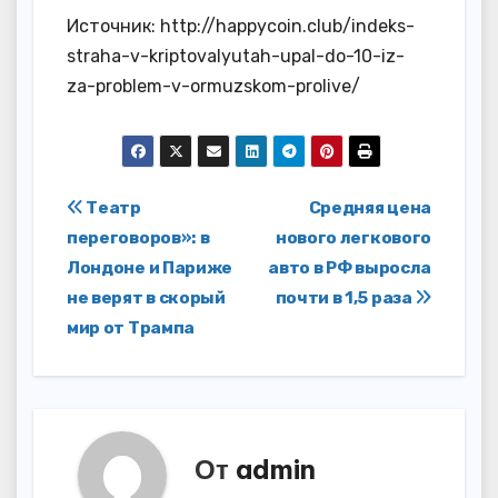
Источник: http://happycoin.club/indeks-
straha-v-kriptovalyutah-upal-do-10-iz-
za-problem-v-ormuzskom-prolive/
Навигация
Театр
Средняя цена
переговоров»: в
нового легкового
по
Лондоне и Париже
авто в РФ выросла
записям
не верят в скорый
почти в 1,5 раза
мир от Трампа
От
admin