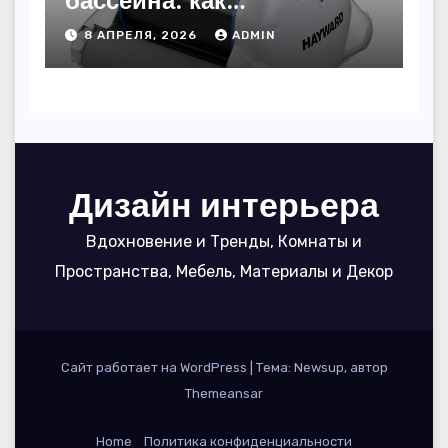
пользоваться, чтобы
8 АПРЕЛЯ, 2026
ADMIN
вода блестела, а
устройство служило 7
сезонов
Дизайн интерьера
Вдохновение и Тренды, Комнаты и
Пространства, Мебель, Материалы и Декор
Сайт работает на WordPress
|
Тема: Newsup, автор
Themeansar
Home
Политика конфиденциальности