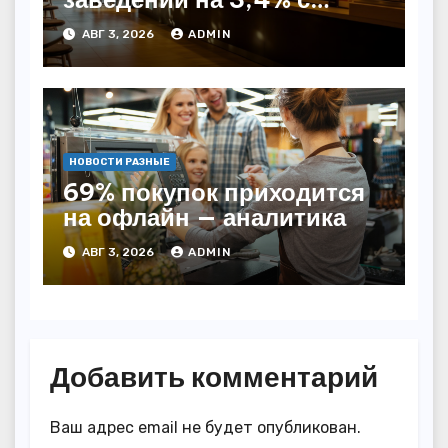
начала года — INFOLine
АВГ 3, 2026
ADMIN
НОВОСТИ РАЗНЫЕ
69% покупок приходится
на офлайн — аналитика
АВГ 3, 2026
ADMIN
Добавить комментарий
Ваш адрес email не будет опубликован.