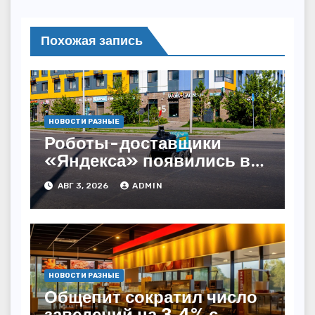
Похожая запись
НОВОСТИ РАЗНЫЕ
Роботы-доставщики
«Яндекса» появились в
Казахстане
АВГ 3, 2026
ADMIN
НОВОСТИ РАЗНЫЕ
Общепит сократил число
заведений на 3,4% с