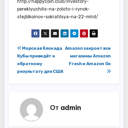
http://happycoin.club/investory-
pereklyuchilis-na-zoloto-i-rynok-
stejblkoinov-sokratilsya-na-22-mlrd/
Навигация
Морская блокада
Amazon закроет все
Кубы приведёт к
магазины Amazon
по
обратному
Fresh и Amazon Go
записям
результату для США
От
admin