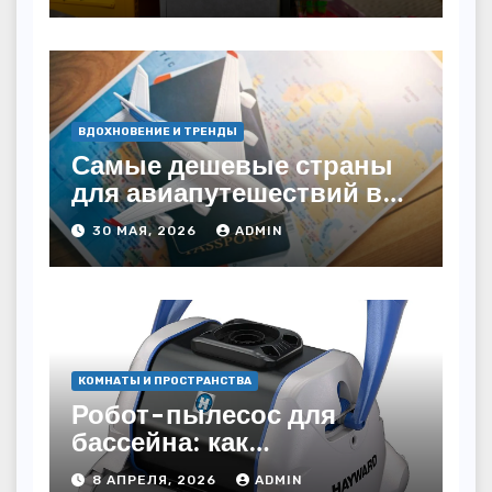
ВДОХНОВЕНИЕ И ТРЕНДЫ
Самые дешевые страны
для авиапутешествий в
2026 году: куда слетать за
30 МАЯ, 2026
ADMIN
копейки?
КОМНАТЫ И ПРОСТРАНСТВА
Робот-пылесос для
бассейна: как
пользоваться, чтобы
8 АПРЕЛЯ, 2026
ADMIN