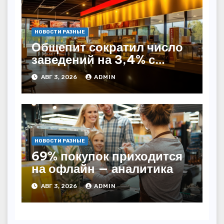
НОВОСТИ РАЗНЫЕ
Общепит сократил число
заведений на 3,4% с
начала года — INFOLine
АВГ 3, 2026
ADMIN
НОВОСТИ РАЗНЫЕ
69% покупок приходится
на офлайн — аналитика
АВГ 3, 2026
ADMIN