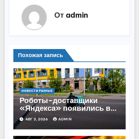
От
admin
Похожая запись
НОВОСТИ РАЗНЫЕ
Роботы-доставщики
«Яндекса» появились в
Казахстане
АВГ 3, 2026
ADMIN