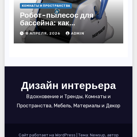
КОМНАТЫ И ПРОСТРАНСТВА
Робот-пылесос для
бассейна: как
пользоваться, чтобы
8 АПРЕЛЯ, 2026
ADMIN
вода блестела, а
устройство служило 7
сезонов
Дизайн интерьера
Вдохновение и Тренды, Комнаты и
Пространства, Мебель, Материалы и Декор
Сайт работает на WordPress
|
Тема: Newsup, автор