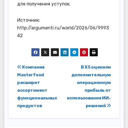
для получения уступок.
Источник:
http://argumenti.ru/world/2026/06/9993
42
Навигация
Компания
В X5 оценили
Masterfood
дополнительную
по
расширит
операционную
записям
ассортимент
прибыль от
функциональных
использования ИИ-
продуктов
решений