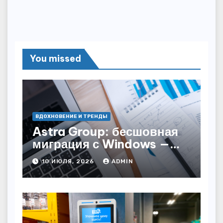
You missed
ВДОХНОВЕНИЕ И ТРЕНДЫ
Astra Group: бесшовная
миграция с Windows —
как сохранить бизнес-
10 ИЮЛЯ, 2026
ADMIN
непрерывность