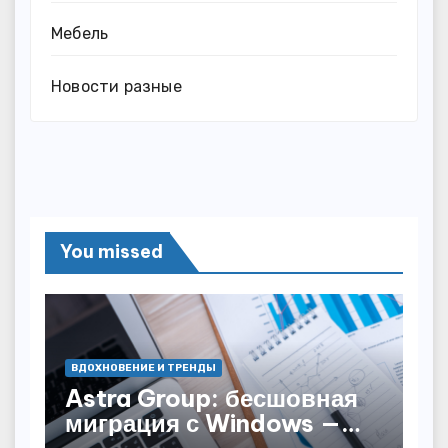
Мебель
Новости разные
You missed
ВДОХНОВЕНИЕ И ТРЕНДЫ
Astra Group: бесшовная
миграция с Windows —
как сохранить бизнес-