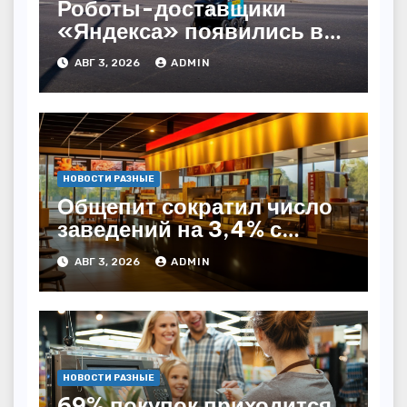
Роботы-доставщики
«Яндекса» появились в
Казахстане
АВГ 3, 2026
ADMIN
НОВОСТИ РАЗНЫЕ
Общепит сократил число
заведений на 3,4% с
начала года — INFOLine
АВГ 3, 2026
ADMIN
НОВОСТИ РАЗНЫЕ
69% покупок приходится