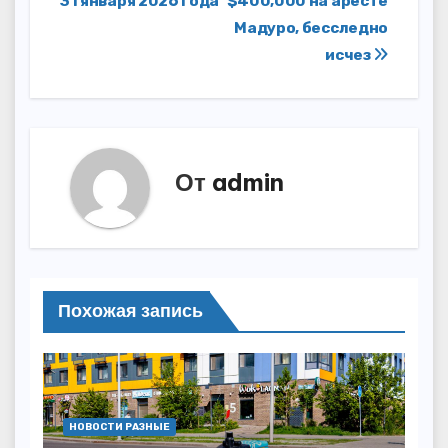
записям
31 января 2026 года
$400,000 на аресте
Мадуро, бесследно
исчез
От
admin
Похожая запись
НОВОСТИ РАЗНЫЕ