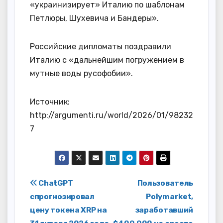
«украинизирует» Италию по шаблонам
Петлюры, Шухевича и Бандеры».
Российские дипломаты поздравили
Италию с «дальнейшим погружением в
мутные воды русофобии».
Источник:
http://argumenti.ru/world/2026/01/98232
7
Навигация
ChatGPT
Пользователь
спрогнозировал
Polymarket,
по
цену токена XRP на
заработавший