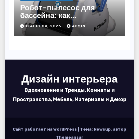
Робот-пылесос для
бассейна: как
пользоваться, чтобы
8 АПРЕЛЯ, 2026
ADMIN
вода блестела, а
устройство служило 7
сезонов
Дизайн интерьера
Вдохновение и Тренды, Комнаты и
Пространства, Мебель, Материалы и Декор
Сайт работает на WordPress
|
Тема: Newsup, автор
Themeansar