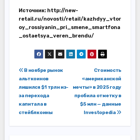
Источник: http://new-
retail.ru/novosti/retail/kazhdyy_vtor
oy_rossiyanin_pri_smene_smartfona
_ostaetsya_veren_brendu/
Навигация
В ноябре рынок
Стоимость
альткоинов
«американской
по
лишился $1 трлн из-
мечты» в 2025 году
записям
за перехода
пробила отметку в
капитала в
$5 млн — данные
стейблкоины
Investopedia