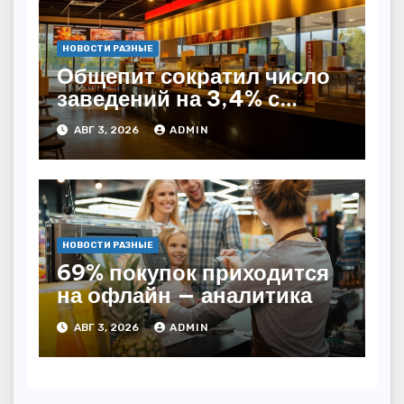
НОВОСТИ РАЗНЫЕ
Общепит сократил число
заведений на 3,4% с
начала года — INFOLine
АВГ 3, 2026
ADMIN
НОВОСТИ РАЗНЫЕ
69% покупок приходится
на офлайн — аналитика
АВГ 3, 2026
ADMIN