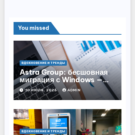
You missed
ВДОХНОВЕНИЕ И ТРЕНДЫ
Astra Group: бесшовная
миграция с Windows —
как сохранить бизнес-
10 ИЮЛЯ, 2026
ADMIN
непрерывность
ВДОХНОВЕНИЕ И ТРЕНДЫ