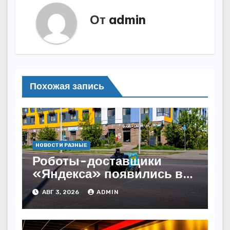
От
admin
Похожая запись
НОВОСТИ РАЗНЫЕ
Роботы-доставщики
«Яндекса» появились в
Казахстане
АВГ 3, 2026
ADMIN