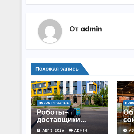
записям
От
admin
Похожая запись
НОВОСТИ РАЗНЫЕ
НОВО
Роботы-
Об
доставщики
со
«Яндекса»
за
АВГ 3, 2026
ADMIN
АВ