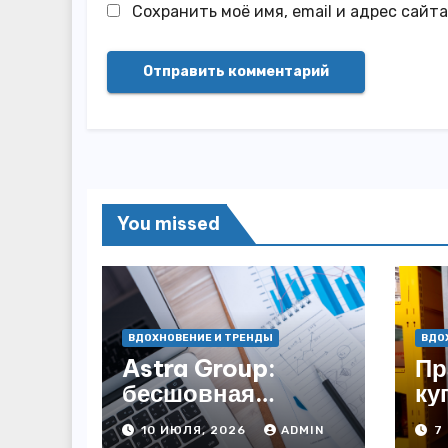
Сохранить моё имя, email и адрес сайт
You missed
ВДОХНОВЕНИЕ И ТРЕНДЫ
ВДО
Astra Group:
Пр
бесшовная
ку
миграция с
ул
10 ИЮЛЯ, 2026
ADMIN
7
Windows — как
пр