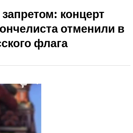
запретом: концерт
лончелиста отменили в
сского флага