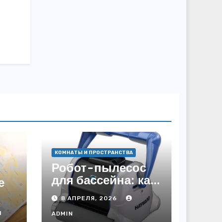
КОМНАТЫ И ПРОСТРАНСТВА
Робот-пылесос
для бассейна: как
е
пользоваться,
8 АПРЕЛЯ, 2026
чтобы вода
ий
N
блестела, а
ADMIN
да