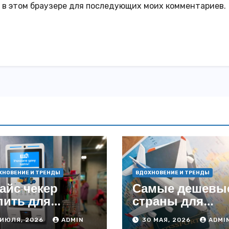
а в этом браузере для последующих моих комментариев.
ХНОВЕНИЕ И ТРЕНДЫ
ВДОХНОВЕНИЕ И ТРЕНДЫ
айс чекер
Самые дешевы
пить для
страны для
учшения
авиапутешеств
 ИЮЛЯ, 2026
ADMIN
30 МАЯ, 2026
ADMI
одаж и
в 2026 году: ку