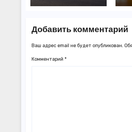
появились в
3,
Казахстане
го
Добавить комментарий
Ваш адрес email не будет опубликован.
Об
Комментарий
*