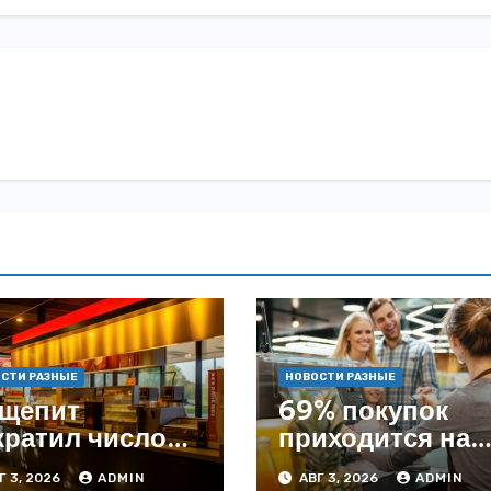
СТИ РАЗНЫЕ
НОВОСТИ РАЗНЫЕ
щепит
69% покупок
кратил число
приходится на
ведений на
офлайн —
Г 3, 2026
ADMIN
АВГ 3, 2026
ADMIN