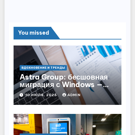
You missed
ВДОХНОВЕНИЕ И ТРЕНДЫ
Astra Group: бесшовная
миграция с Windows —
как сохранить бизнес-
10 ИЮЛЯ, 2026
ADMIN
непрерывность