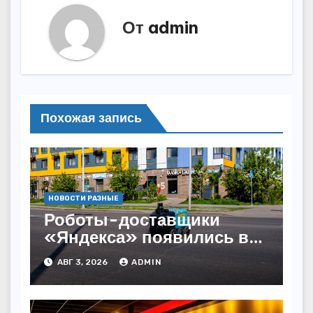
От
admin
Похожая запись
НОВОСТИ РАЗНЫЕ
Роботы-доставщики
«Яндекса» появились в
Казахстане
АВГ 3, 2026
ADMIN