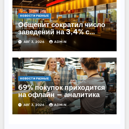
НОВОСТИ РАЗНЫЕ
Общепит сократил число
заведений на 3,4% с
начала года — INFOLine
АВГ 3, 2026
ADMIN
НОВОСТИ РАЗНЫЕ
69% покупок приходится
на офлайн — аналитика
АВГ 3, 2026
ADMIN