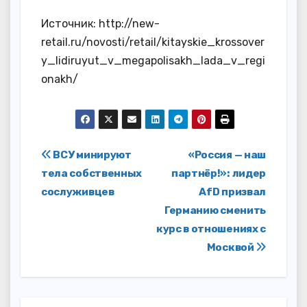
Источник: http://new-
retail.ru/novosti/retail/kitayskie_krossover
y_lidiruyut_v_megapolisakh_lada_v_regi
onakh/
Навигация
ВСУ минируют
«Россия — наш
тела собственных
партнёр!»: лидер
по
сослуживцев
AfD призвал
записям
Германию сменить
курс в отношениях с
Москвой