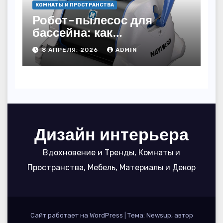
КОМНАТЫ И ПРОСТРАНСТВА
Робот-пылесос для
бассейна: как
пользоваться, чтобы
8 АПРЕЛЯ, 2026
ADMIN
вода блестела, а
устройство служило 7
сезонов
Дизайн интерьера
Вдохновение и Тренды, Комнаты и
Пространства, Мебель, Материалы и Декор
Сайт работает на WordPress
|
Тема: Newsup, автор