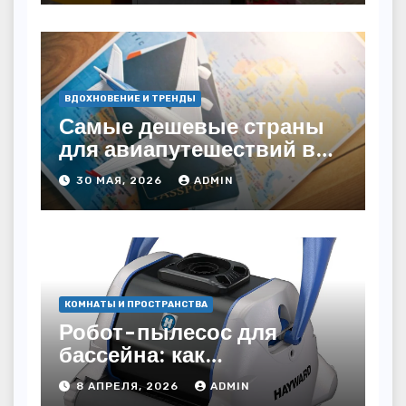
ВДОХНОВЕНИЕ И ТРЕНДЫ
Самые дешевые страны
для авиапутешествий в
2026 году: куда слетать за
30 МАЯ, 2026
ADMIN
копейки?
КОМНАТЫ И ПРОСТРАНСТВА
Робот-пылесос для
бассейна: как
пользоваться, чтобы
8 АПРЕЛЯ, 2026
ADMIN
вода блестела, а