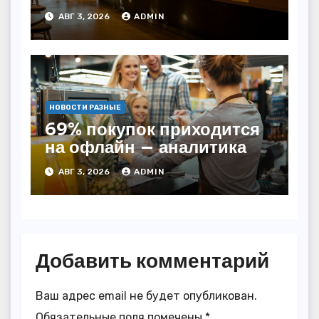
начала года — INFOLine
АВГ 3, 2026
ADMIN
НОВОСТИ РАЗНЫЕ
69% покупок приходится
на офлайн — аналитика
АВГ 3, 2026
ADMIN
Добавить комментарий
Ваш адрес email не будет опубликован.
Обязательные поля помечены
*