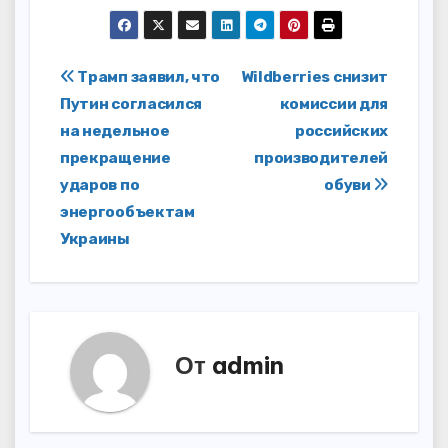
Навигация
Трамп заявил, что
Wildberries снизит
Путин согласился
комиссии для
по
на недельное
российских
записям
прекращение
производителей
ударов по
обуви
энергообъектам
Украины
От
admin