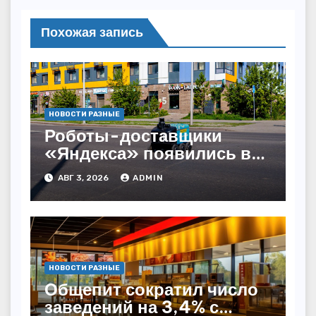
Похожая запись
НОВОСТИ РАЗНЫЕ
Роботы-доставщики
«Яндекса» появились в
Казахстане
АВГ 3, 2026
ADMIN
НОВОСТИ РАЗНЫЕ
Общепит сократил число
заведений на 3,4% с