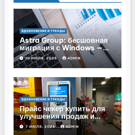
ВДОХНОВЕНИЕ И ТРЕНДЫ
Astra Group: бесшовная
миграция с Windows —
как сохранить бизнес-
10 ИЮЛЯ, 2026
ADMIN
непрерывность
ВДОХНОВЕНИЕ И ТРЕНДЫ
Прайс чекер купить для
улучшения продаж и
автоматизации
7 ИЮЛЯ, 2026
ADMIN