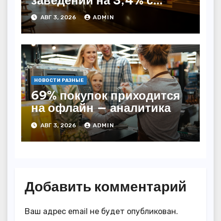
начала года — INFOLine
АВГ 3, 2026
ADMIN
НОВОСТИ РАЗНЫЕ
69% покупок приходится
на офлайн — аналитика
АВГ 3, 2026
ADMIN
Добавить комментарий
Ваш адрес email не будет опубликован.