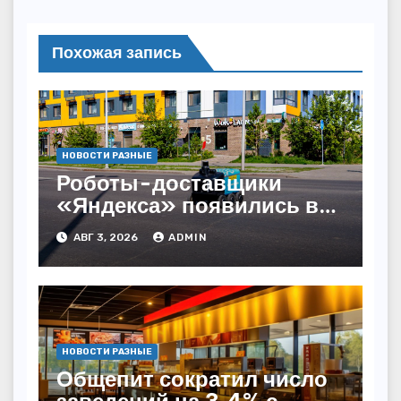
Похожая запись
НОВОСТИ РАЗНЫЕ
Роботы-доставщики
«Яндекса» появились в
Казахстане
АВГ 3, 2026
ADMIN
НОВОСТИ РАЗНЫЕ
Общепит сократил число
заведений на 3,4% с