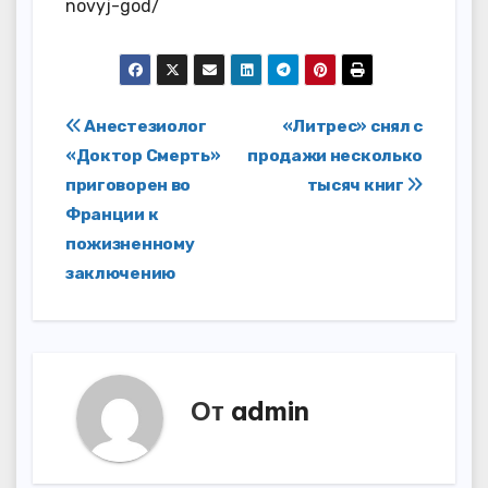
novyj-god/
Навигация
Анестезиолог
«Литрес» снял с
«Доктор Смерть»
продажи несколько
по
приговорен во
тысяч книг
записям
Франции к
пожизненному
заключению
От
admin