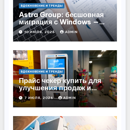
ВДОХНОВЕНИЕ И ТРЕНДЫ
Astra Group: бесшовная
миграция с Windows —
как сохранить бизнес-
10 ИЮЛЯ, 2026
ADMIN
непрерывность
ВДОХНОВЕНИЕ И ТРЕНДЫ
Прайс чекер купить для
улучшения продаж и
автоматизации
7 ИЮЛЯ, 2026
ADMIN