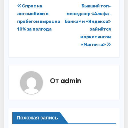
Навигация
Спрос на
Бывший топ-
автомобили с
менеджер «Альфа-
по
пробегом вырос на
Банка» и «Яндекса»
записям
10% за полгода
займётся
маркетингом
«Магнита»
От
admin
Похожая запись