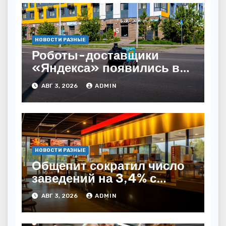
НОВОСТИ РАЗНЫЕ
Роботы-доставщики
«Яндекса» появились в
Казахстане
АВГ 3, 2026
ADMIN
НОВОСТИ РАЗНЫЕ
Общепит сократил число
заведений на 3,4% с
начала года — INFOLine
АВГ 3, 2026
ADMIN