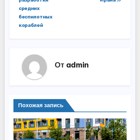
записям
разработки
Ирана
средних
беспилотных
кораблей
От
admin
Похожая запись