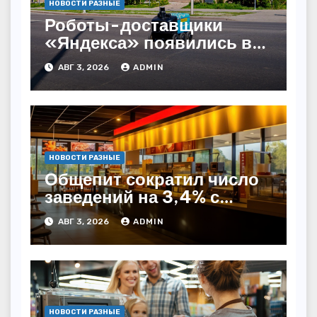
НОВОСТИ РАЗНЫЕ
Роботы-доставщики
«Яндекса» появились в
Казахстане
АВГ 3, 2026
ADMIN
НОВОСТИ РАЗНЫЕ
Общепит сократил число
заведений на 3,4% с
начала года — INFOLine
АВГ 3, 2026
ADMIN
НОВОСТИ РАЗНЫЕ