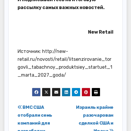
рассылку самых важных новостей.
New Retail
Источник: http://new-
retail.ru/novosti/retail/litsenzirovanie_tor
govli_tabachnoy_produktsiey_startuet_1
_marta_2027_goda/
Навигация
ВМС США
Израиль крайне
отобрали семь
разочарован
по
компаний для
сделкой США и