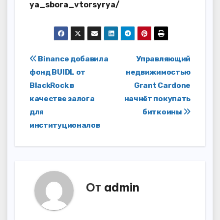
ya_sbora_vtorsyrya/
Навигация
Binance добавила
Управляющий
фонд BUIDL от
недвижимостью
по
BlackRock в
Grant Cardone
записям
качестве залога
начнёт покупать
для
биткоины
институционалов
От
admin