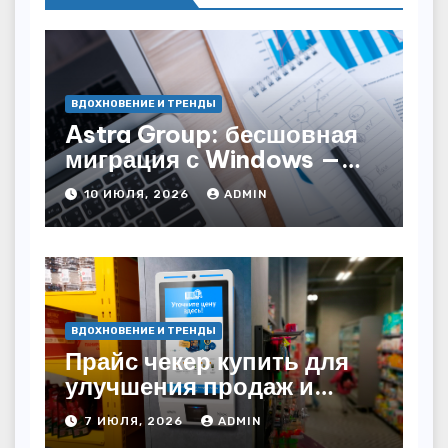
ВДОХНОВЕНИЕ И ТРЕНДЫ
Astra Group: бесшовная
миграция с Windows —
как сохранить бизнес-
10 ИЮЛЯ, 2026
ADMIN
непрерывность
ВДОХНОВЕНИЕ И ТРЕНДЫ
Прайс чекер купить для
улучшения продаж и
автоматизации
7 ИЮЛЯ, 2026
ADMIN