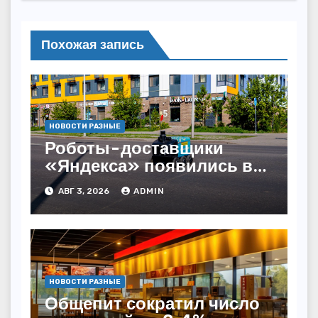
Похожая запись
НОВОСТИ РАЗНЫЕ
Роботы-доставщики
«Яндекса» появились в
Казахстане
АВГ 3, 2026
ADMIN
НОВОСТИ РАЗНЫЕ
Общепит сократил число