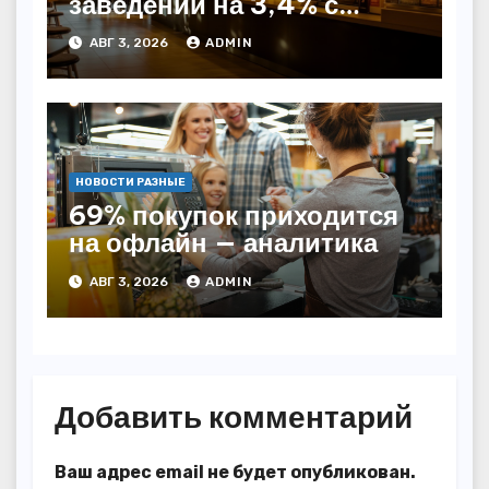
заведений на 3,4% с
начала года — INFOLine
АВГ 3, 2026
ADMIN
НОВОСТИ РАЗНЫЕ
69% покупок приходится
на офлайн — аналитика
АВГ 3, 2026
ADMIN
Добавить комментарий
Ваш адрес email не будет опубликован.