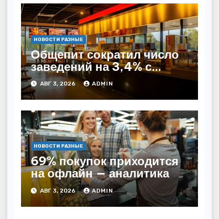
НОВОСТИ РАЗНЫЕ
Общепит сократил число
заведений на 3,4% с
начала года — INFOLine
АВГ 3, 2026
ADMIN
НОВОСТИ РАЗНЫЕ
69% покупок приходится
на офлайн — аналитика
АВГ 3, 2026
ADMIN