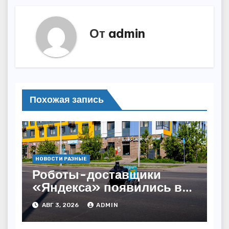
От
admin
Похожая запись
НОВОСТИ РАЗНЫЕ
Роботы-доставщики
«Яндекса» появились в
Казахстане
АВГ 3, 2026
ADMIN