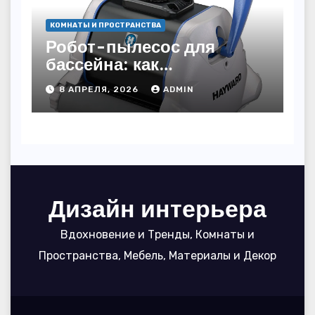
КОМНАТЫ И ПРОСТРАНСТВА
Робот-пылесос для
бассейна: как
пользоваться, чтобы
8 АПРЕЛЯ, 2026
ADMIN
вода блестела, а
устройство служило 7
сезонов
Дизайн интерьера
Вдохновение и Тренды, Комнаты и
Пространства, Мебель, Материалы и Декор