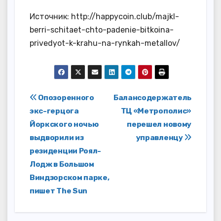
Источник: http://happycoin.club/majkl-
berri-schitaet-chto-padenie-bitkoina-
privedyot-k-krahu-na-rynkah-metallov/
Навигация
Опозоренного
Балансодержатель
экс-герцога
ТЦ «Метрополис»
по
Йоркского ночью
перешел новому
записям
выдворили из
управленцу
резиденции Роял-
Лодж в Большом
Виндзорском парке,
пишет The Sun