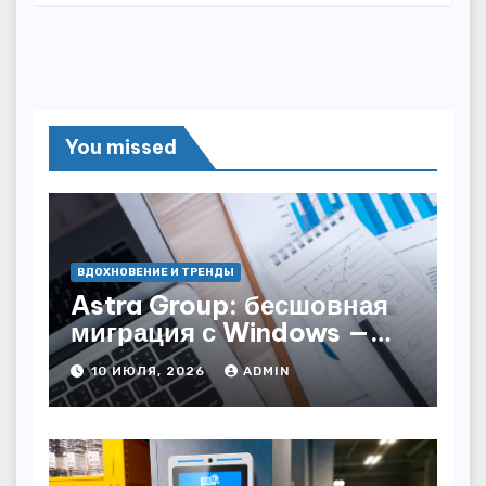
You missed
ВДОХНОВЕНИЕ И ТРЕНДЫ
Astra Group: бесшовная
миграция с Windows —
как сохранить бизнес-
10 ИЮЛЯ, 2026
ADMIN
непрерывность