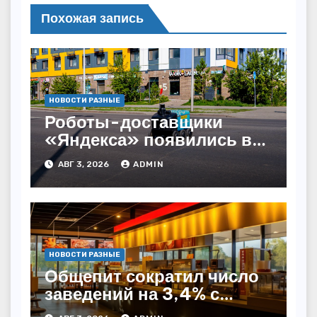
Похожая запись
НОВОСТИ РАЗНЫЕ
Роботы-доставщики
«Яндекса» появились в
Казахстане
АВГ 3, 2026
ADMIN
НОВОСТИ РАЗНЫЕ
Общепит сократил число
заведений на 3,4% с
начала года — INFOLine