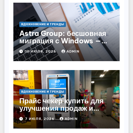
ВДОХНОВЕНИЕ И ТРЕНДЫ
Astra Group: бесшовная
миграция с Windows —
как сохранить бизнес-
10 ИЮЛЯ, 2026
ADMIN
непрерывность
ВДОХНОВЕНИЕ И ТРЕНДЫ
Прайс чекер купить для
улучшения продаж и
автоматизации
7 ИЮЛЯ, 2026
ADMIN