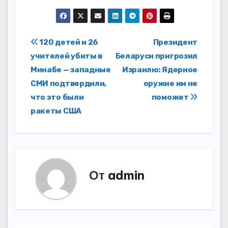
Навигация
120 детей и 26
Президент
учителей убиты в
Беларуси пригрозил
по
Минабе — западные
Израилю: Ядерное
записям
СМИ подтвердили,
оружие им не
что это были
поможет
ракеты США
От
admin