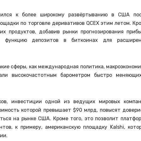
овился к более широкому развёртыванию в США по
ощадки по торговле деривативов QCEX этим летом. Кр
оих продуктов, добавив рынки прогнозирования приб
а функцию депозитов в биткоинах для расшире
акие сферы, как международная политика, макроэкономи
тали высокочастотным барометром быстро меняющи
ков, инвестиции одной из ведущих мировых компа
стоимость которой превышает $90 млрд, повысят довери
иться на рынке США. Кроме того, это позволит платфо
тов, к примеру, американскую площадку Kalshi, кото
ии.