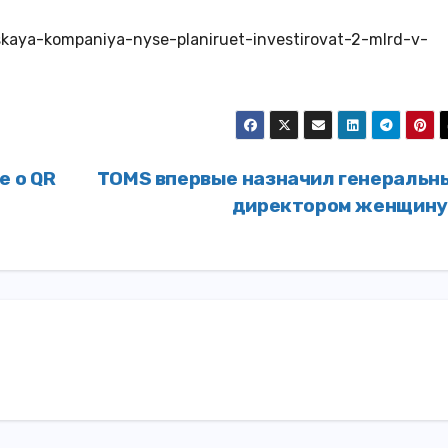
skaya-kompaniya-nyse-planiruet-investirovat-2-mlrd-v-
е о QR
TOMS впервые назначил генеральн
директором женщин