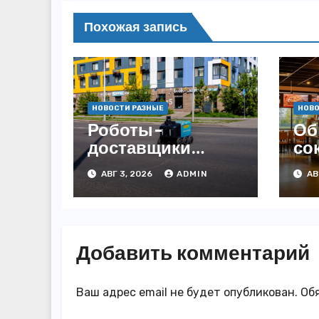
Похожая запись
НОВОСТИ РАЗНЫЕ
НОВО
Роботы-
Об
доставщики
со
«Яндекса»
за
АВГ 3, 2026
ADMIN
АВ
появились в
3,
Казахстане
го
Добавить комментарий
Ваш адрес email не будет опубликован.
Об