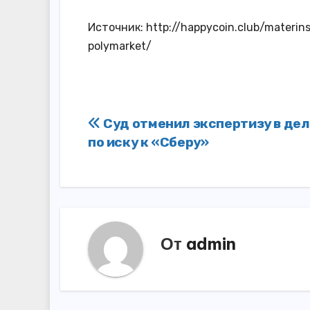
Источник: http://happycoin.club/materin
polymarket/
Навигация
Суд отменил экспертизу в дел
по иску к «Сберу»
по
записям
От
admin