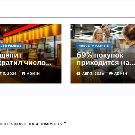
СТИ РАЗНЫЕ
НОВОСТИ РАЗНЫЕ
щепит
69% покупок
кратил число
приходится на
ведений на
офлайн —
Г 3, 2026
ADMIN
АВГ 3, 2026
ADMIN
4% с начала
аналитика
да — INFOLine
язательные поля помечены
*