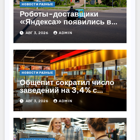
НОВОСТИ РАЗНЫЕ
Роботы-доставщики
«Яндекса» появились в
Казахстане
АВГ 3, 2026
ADMIN
НОВОСТИ РАЗНЫЕ
Общепит сократил число
заведений на 3,4% с
начала года — INFOLine
АВГ 3, 2026
ADMIN