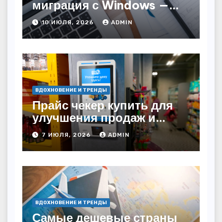
миграция с Windows —
как сохранить бизнес-
10 ИЮЛЯ, 2026
ADMIN
непрерывность
ВДОХНОВЕНИЕ И ТРЕНДЫ
Прайс чекер купить для
улучшения продаж и
автоматизации
7 ИЮЛЯ, 2026
ADMIN
ВДОХНОВЕНИЕ И ТРЕНДЫ
Самые дешевые страны