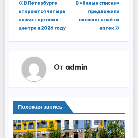
Навигация
В Петербурге
В «белые списки»
откроются четыре
предложили
по
новых торговых
включить сайты
записям
центра в 2026 году
аптек
От
admin
Похожая запись