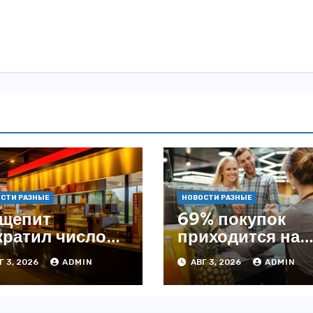
СТИ РАЗНЫЕ
НОВОСТИ РАЗНЫЕ
щепит
69% покупок
кратил число
приходится на
ведений на
офлайн —
Г 3, 2026
ADMIN
АВГ 3, 2026
ADMIN
4% с начала
аналитика
да — INFOLine