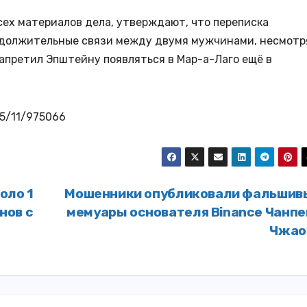
ех материалов дела, утверждают, что переписка
родолжительные связи между двумя мужчинами, несмотр
запретил Эпштейну появляться в Мар-а-Лаго ещё в
25/11/975066
оло 1
Мошенники опубликовали фальшив
нов с
мемуары основателя Binance Чанпе
Чжа