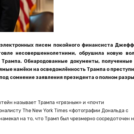
 электронных писем покойного финансиста Джеф
говле несовершеннолетними, обрушила новую во
 Трампа. Обнародованные документы, полученные
ямые намёки на осведомлённость Трампа о преступ
под сомнение заявления президента о полном разр
пштейн называет Трампа «грязным» и «почти
налисту The New York Times «фотографии Дональда с
 намекал на то, что Трамп был чрезмерно сосредоточен 