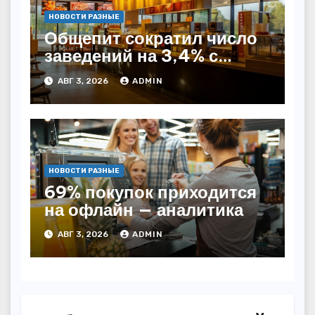
НОВОСТИ РАЗНЫЕ
Общепит сократил число
заведений на 3,4% с
начала года — INFOLine
АВГ 3, 2026
ADMIN
НОВОСТИ РАЗНЫЕ
69% покупок приходится
на офлайн — аналитика
АВГ 3, 2026
ADMIN