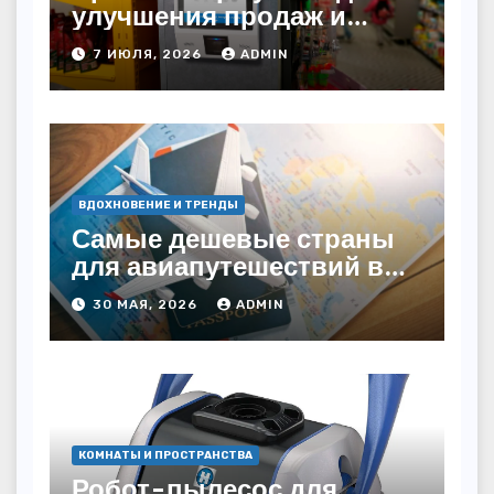
улучшения продаж и
автоматизации
7 ИЮЛЯ, 2026
ADMIN
ВДОХНОВЕНИЕ И ТРЕНДЫ
Самые дешевые страны
для авиапутешествий в
2026 году: куда слетать за
30 МАЯ, 2026
ADMIN
копейки?
КОМНАТЫ И ПРОСТРАНСТВА
Робот-пылесос для