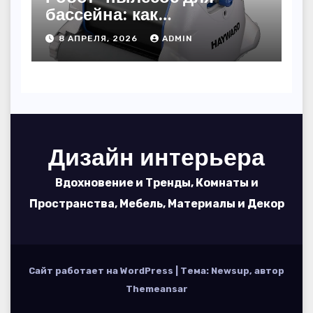
бассейна: как
пользоваться, чтобы
8 АПРЕЛЯ, 2026
ADMIN
вода блестела, а
устройство служило 7
сезонов
Дизайн интерьера
Вдохновение и Тренды, Комнаты и
Пространства, Мебель, Материалы и Декор
Сайт работает на WordPress
|
Тема: Newsup, автор
Themeansar