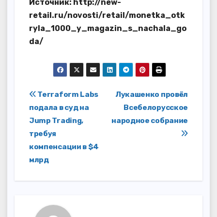
Источник: http://new-
retail.ru/novosti/retail/monetka_otk
ryla_1000_y_magazin_s_nachala_go
da/
Навигация
Terraform Labs
Лукашенко провёл
подала в суд на
Всебелорусское
по
Jump Trading,
народное собрание
записям
требуя
компенсации в $4
млрд