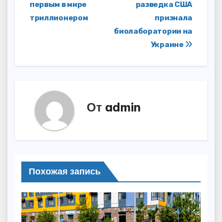
записям
первым в мире
разведка США
триллионером
признала
биолаборатории на
Украине
От
admin
Похожая запись