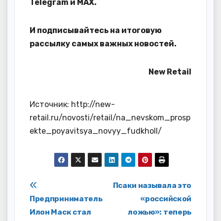
Telegram
и
MAX
.
И
подписывайтесь
на итоговую
рассылку самых важных новостей.
New Retail
Источник: http://new-
retail.ru/novosti/retail/na_nevskom_prosp
ekte_poyavitsya_novyy_fudkholl/
Навигация
Псаки называла это
Предприниматель
«российской
по
Илон Маск стал
ложью»: теперь