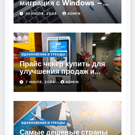
миграция с Windows —
как сохранить бизнес-
10 ИЮЛЯ, 2026
ADMIN
непрерывность
ВДОХНОВЕНИЕ И ТРЕНДЫ
Прайс чекер купить для
улучшения продаж и
автоматизации
7 ИЮЛЯ, 2026
ADMIN
ВДОХНОВЕНИЕ И ТРЕНДЫ
Самые дешевые страны