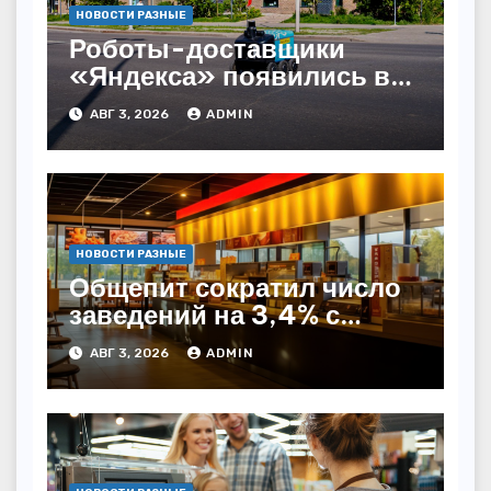
НОВОСТИ РАЗНЫЕ
Роботы-доставщики
«Яндекса» появились в
Казахстане
АВГ 3, 2026
ADMIN
НОВОСТИ РАЗНЫЕ
Общепит сократил число
заведений на 3,4% с
начала года — INFOLine
АВГ 3, 2026
ADMIN