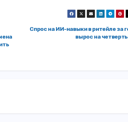
Спрос на ИИ-навыки в ритейле за 
имена
вырос на четверт
ить