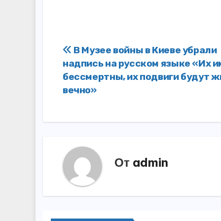
Навигация
В Музее войны в Киеве убрали
надпись на русском языке «Их 
по
бессмертны, их подвиги будут ж
записям
вечно»
От
admin