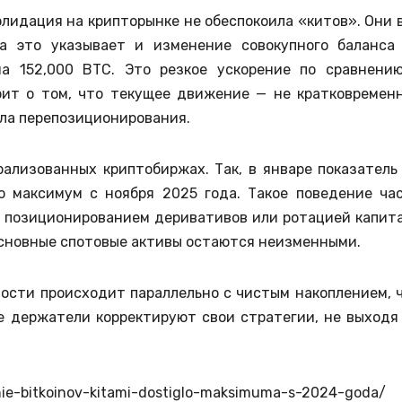
лидация на крипторынке не обеспокоила «китов». Они 
а это указывает и изменение совокупного баланса
а 152,000 BTC. Это резкое ускорение по сравнени
рит о том, что текущее движение — не кратковремен
кла перепозиционирования.
ализованных криптобиржах. Так, в январе показатель
то максимум с ноября 2025 года. Такое поведение ча
, позиционированием деривативов или ротацией капит
основные спотовые активы остаются неизменными.
ости происходит параллельно с чистым накоплением, 
е держатели корректируют свои стратегии, не выходя
enie-bitkoinov-kitami-dostiglo-maksimuma-s-2024-goda/