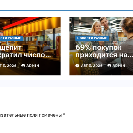
СТИ РАЗНЫЕ
НОВОСТИ РАЗНЫЕ
щепит
69% покупок
кратил число
приходится на
ведений на
офлайн —
Г 3, 2026
ADMIN
АВГ 3, 2026
ADMIN
4% с начала
аналитика
да — INFOLine
язательные поля помечены
*