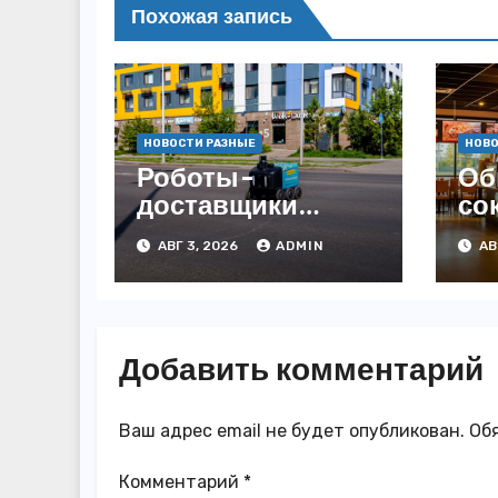
Похожая запись
НОВОСТИ РАЗНЫЕ
НОВО
Роботы-
Об
доставщики
со
«Яндекса»
за
АВГ 3, 2026
ADMIN
АВ
появились в
3,
Казахстане
го
Добавить комментарий
Ваш адрес email не будет опубликован.
Об
Комментарий
*