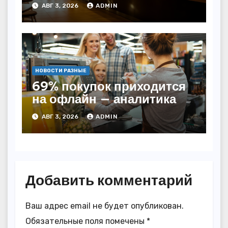
начала года — INFOLine
АВГ 3, 2026
ADMIN
НОВОСТИ РАЗНЫЕ
69% покупок приходится
на офлайн — аналитика
АВГ 3, 2026
ADMIN
Добавить комментарий
Ваш адрес email не будет опубликован.
Обязательные поля помечены
*