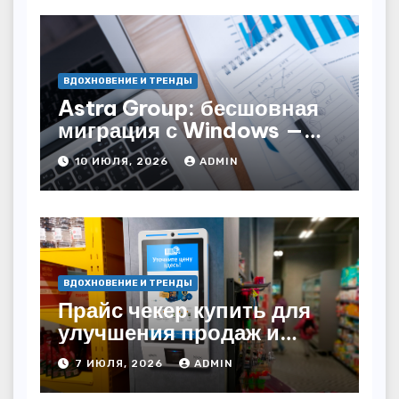
ВДОХНОВЕНИЕ И ТРЕНДЫ
Astra Group: бесшовная
миграция с Windows —
как сохранить бизнес-
10 ИЮЛЯ, 2026
ADMIN
непрерывность
ВДОХНОВЕНИЕ И ТРЕНДЫ
Прайс чекер купить для
улучшения продаж и
автоматизации
7 ИЮЛЯ, 2026
ADMIN