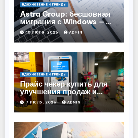
ВДОХНОВЕНИЕ И ТРЕНДЫ
Astra Group: бесшовная
миграция с Windows —
как сохранить бизнес-
10 ИЮЛЯ, 2026
ADMIN
непрерывность
ВДОХНОВЕНИЕ И ТРЕНДЫ
Прайс чекер купить для
улучшения продаж и
автоматизации
7 ИЮЛЯ, 2026
ADMIN