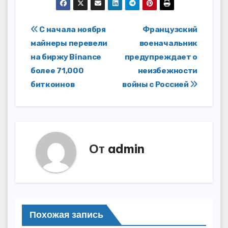
Навигация
С начала ноября
Французский
майнеры перевели
военачальник
по
на биржу Binance
предупреждает о
записям
более 71,000
неизбежности
биткоинов
войны с Россией
От
admin
Похожая запись