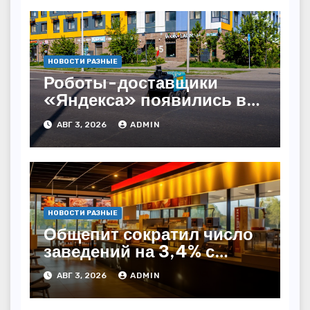
НОВОСТИ РАЗНЫЕ
Роботы-доставщики
«Яндекса» появились в
Казахстане
АВГ 3, 2026
ADMIN
НОВОСТИ РАЗНЫЕ
Общепит сократил число
заведений на 3,4% с
начала года — INFOLine
АВГ 3, 2026
ADMIN