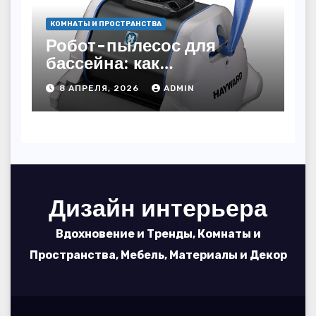
КОМНАТЫ И ПРОСТРАНСТВА
Робот-пылесос для
бассейна: как
пользоваться, чтобы
8 АПРЕЛЯ, 2026
ADMIN
вода блестела, а
устройство служило 7
сезонов
Дизайн интерьера
Вдохновение и Тренды, Комнаты и
Пространства, Мебель, Материалы и Декор