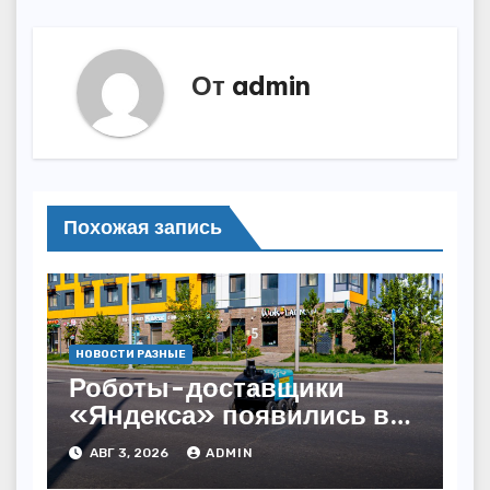
От
admin
Похожая запись
НОВОСТИ РАЗНЫЕ
Роботы-доставщики
«Яндекса» появились в
Казахстане
АВГ 3, 2026
ADMIN