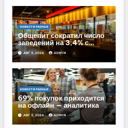
НОВОСТИ РАЗНЫЕ
Общепит сократил число
заведений на 3,4% с
начала года — INFOLine
АВГ 3, 2026
ADMIN
НОВОСТИ РАЗНЫЕ
69% покупок приходится
на офлайн — аналитика
АВГ 3, 2026
ADMIN