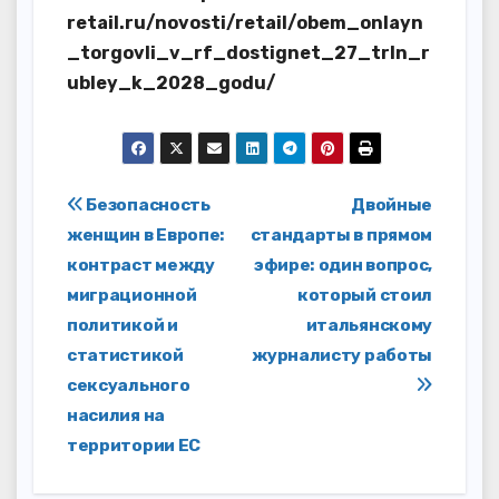
retail.ru/novosti/retail/obem_onlayn
_torgovli_v_rf_dostignet_27_trln_r
ubley_k_2028_godu/
Навигация
Безопасность
Двойные
женщин в Европе:
стандарты в прямом
по
контраст между
эфире: один вопрос,
записям
миграционной
который стоил
политикой и
итальянскому
статистикой
журналисту работы
сексуального
насилия на
территории ЕС