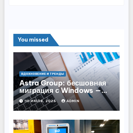
You missed
ВДОХНОВЕНИЕ И ТРЕНДЫ
Astra Group: бесшовная
миграция с Windows —
как сохранить бизнес-
10 ИЮЛЯ, 2026
ADMIN
непрерывность