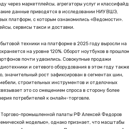
году через маркетплейсы, агрегаторы услуг и классифай
.Такие данные приводятся в исследовании НИУ ВШЭ,
ых платформ, с которым ознакомились «Ведомости».
ейсы, сервисы такси и доставки.
й бытовой техники на платформе в 2025 году выросли на
сохраняется на уровне 120%. Оборот ноутбуков в прошло
мартфонов почти удвоились. Совокупные продажи
удиотехники и сетевого оборудования в этом году такж
го, значительный рост зафиксирован в сегментах шин,
 мебели, строительных инструментов и отделочных
 связывает это со смещением спроса в сторону более
верия потребителей к онлайн-торговле.
и Торгово-промышленной палаты РФ Алексей Федоров
демической моделью», однако признает, что масштабы