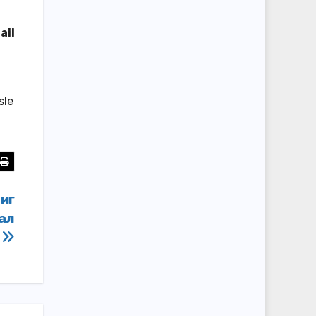
ail
sle
иг
ал
и