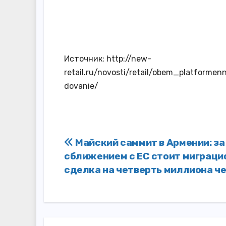
Источник: http://new-
retail.ru/novosti/retail/obem_platfor
dovanie/
Навигация
Майский саммит в Армении: за
сближением с ЕС стоит миграци
по
сделка на четверть миллиона ч
записям