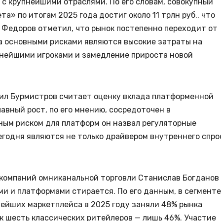
с крупнейшими отраслями. По его словам, совокупный
ета» по итогам 2025 года достиг около 11 трлн руб., что
 Федоров отметил, что рынок постепенно переходит от
 а основными рисками являются высокие затраты на
пнейшими игроками и замедление прироста новой
аил Бурмистров считает оценку вклада платформенной
авный рост, по его мнению, сосредоточен в
ным риском для платформ он назвал регуляторные
егодня являются не только драйвером внутреннего спро
компаний омниканальной торговли Станислав Богданов
и и платформами стирается. По его данным, в сегменте
ейших маркетплейса в 2025 году заняли 48% рынка
ак шесть классических ритейлеров — лишь 46%. Участие