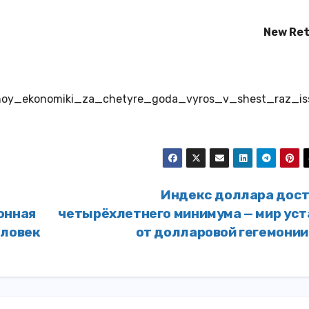
New Ret
mennoy_ekonomiki_za_chetyre_goda_vyros_v_shest_raz_is
Индекс доллара дост
онная
четырёхлетнего минимума — мир уст
еловек
от долларовой гегемони