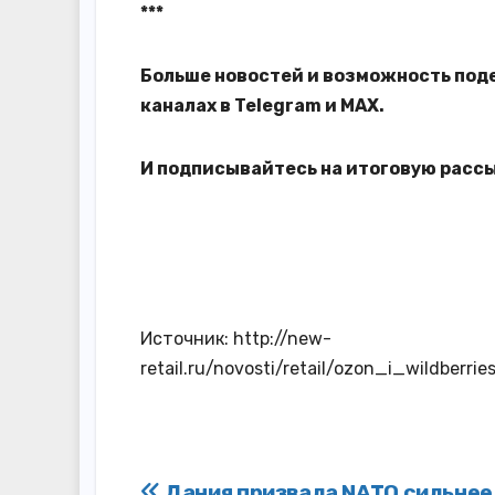
***
Больше новостей и возможность под
каналах в
Telegram
и
MAX
.
И
подписывайтесь
на итоговую расс
Источник: http://new-
retail.ru/novosti/retail/ozon_i_wildber
Дания призвала NATO сильнее