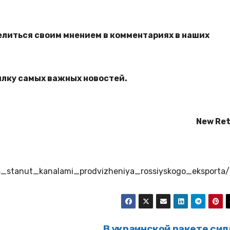
елиться своим мнением в комментариях в наших
ылку самых важных новостей.
New Ret
ries_stanut_kanalami_prodvizheniya_rossiyskogo_eksporta/
В украинской ракете сид