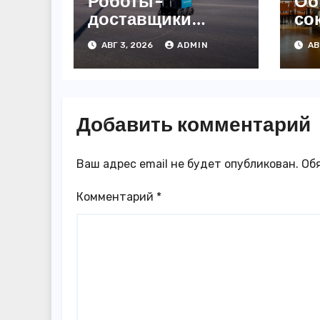
Роботы-
Об
доставщики
со
«Яндекса»
за
АВГ 3, 2026
ADMIN
АВ
появились в
3,
Казахстане
го
Добавить комментарий
Ваш адрес email не будет опубликован.
Об
Комментарий
*