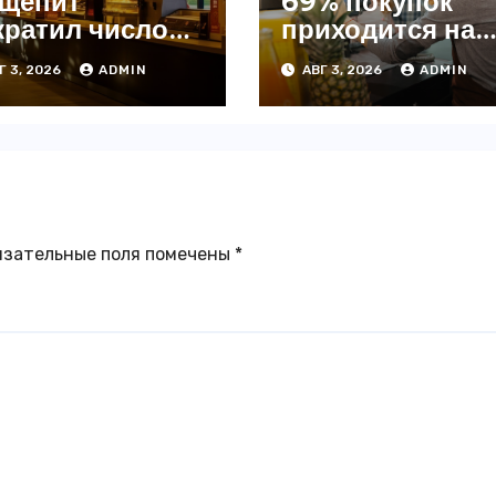
щепит
69% покупок
кратил число
приходится на
ведений на
офлайн —
Г 3, 2026
ADMIN
АВГ 3, 2026
ADMIN
4% с начала
аналитика
да — INFOLine
язательные поля помечены
*