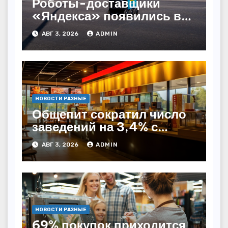
Роботы-доставщики
«Яндекса» появились в
Казахстане
АВГ 3, 2026
ADMIN
НОВОСТИ РАЗНЫЕ
Общепит сократил число
заведений на 3,4% с
начала года — INFOLine
АВГ 3, 2026
ADMIN
НОВОСТИ РАЗНЫЕ
69% покупок приходится