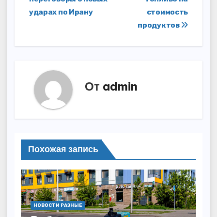
записям
ударах по Ирану
стоимость
продуктов
От
admin
Похожая запись
НОВОСТИ РАЗНЫЕ