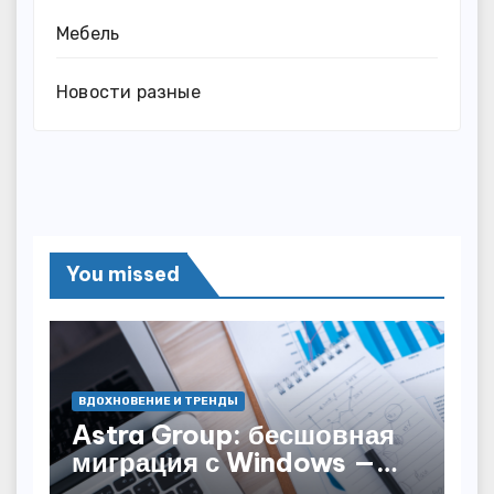
Мебель
Новости разные
You missed
ВДОХНОВЕНИЕ И ТРЕНДЫ
Astra Group: бесшовная
миграция с Windows —
как сохранить бизнес-