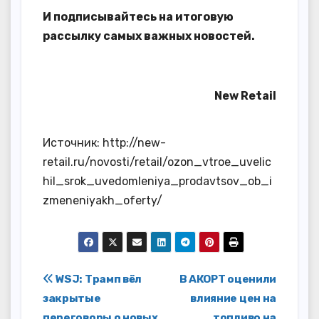
И
подписывайтесь
на итоговую
рассылку самых важных новостей.
New Retail
Источник: http://new-
retail.ru/novosti/retail/ozon_vtroe_uvelic
hil_srok_uvedomleniya_prodavtsov_ob_i
zmeneniyakh_oferty/
Навигация
WSJ: Трамп вёл
В АКОРТ оценили
закрытые
влияние цен на
по
переговоры о новых
топливо на