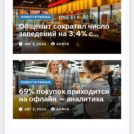
НОВОСТИ РАЗНЫЕ
Общепит сократил число
заведений на 3,4% с
начала года — INFOLine
АВГ 3, 2026
ADMIN
НОВОСТИ РАЗНЫЕ
69% покупок приходится
на офлайн — аналитика
АВГ 3, 2026
ADMIN