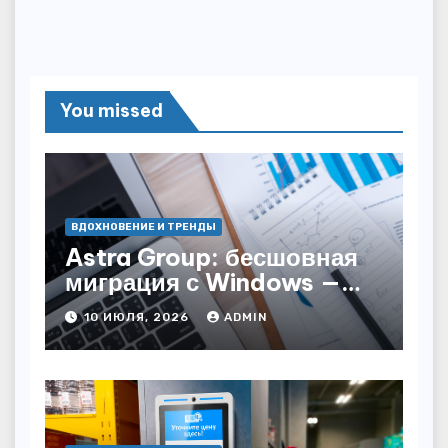
You missed
ВДОХНОВЕНИЕ И ТРЕНДЫ
Astra Group: бесшовная
миграция с Windows —
как сохранить бизнес-
10 ИЮЛЯ, 2026
ADMIN
непрерывность