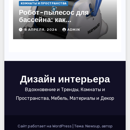
КОМНАТЫ И ПРОСТРАНСТВА
Робот-пылесос для
бассейна: как
пользоваться, чтобы
8 АПРЕЛЯ, 2026
ADMIN
вода блестела, а
устройство служило 7
сезонов
Дизайн интерьера
Вдохновение и Тренды, Комнаты и
Пространства, Мебель, Материалы и Декор
Сайт работает на WordPress
|
Тема: Newsup, автор