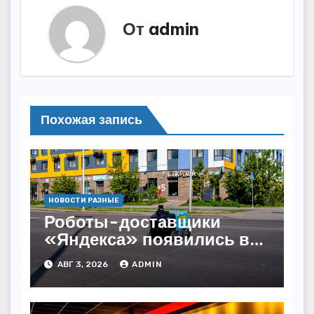
От
admin
Похожая запись
НОВОСТИ РАЗНЫЕ
Роботы-доставщики
«Яндекса» появились в
Казахстане
АВГ 3, 2026
ADMIN