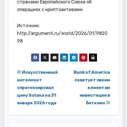
странами Европейского Союза об
операциях с криптоактивами.
Источник:
http://argumenti.ru/world/2026/01/9820
98
Навигация
Искусственный
Bank of America
интеллект
советует своим
по
спрогнозировал
клиентам
записям
цену Solana на 31
инвестиции в
января 2026 года
биткоин